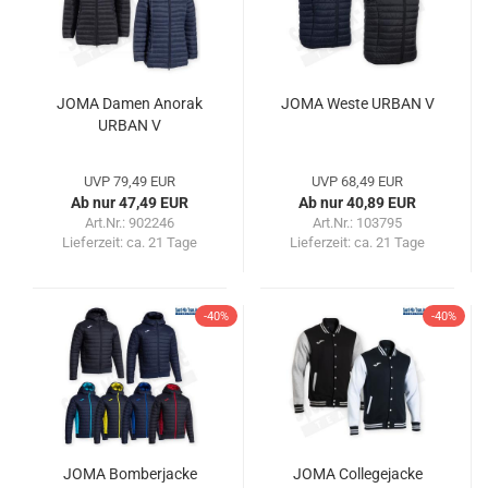
JOMA Damen Anorak
JOMA Weste URBAN V
URBAN V
UVP 79,49 EUR
UVP 68,49 EUR
Ab nur 47,49 EUR
Ab nur 40,89 EUR
Art.Nr.: 902246
Art.Nr.: 103795
Lieferzeit:
ca. 21 Tage
Lieferzeit:
ca. 21 Tage
-40%
-40%
JOMA Bomberjacke
JOMA Collegejacke