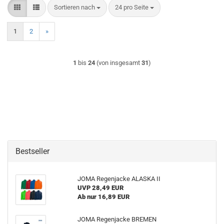
Sortieren nach
pro Seite
Sortieren nach
24 pro Seite
1
2
»
1
bis
24
(von insgesamt
31
)
Bestseller
JOMA Regenjacke ALASKA II
UVP 28,49 EUR
Ab nur 16,89 EUR
JOMA Regenjacke BREMEN