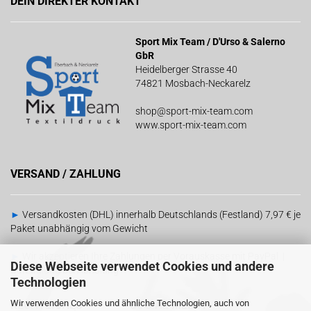
DEIN DIREKTER KONTAKT
Sport Mix Team / D'Urso & Salerno
GbR
Heidelberger Strasse 40
74821 Mosbach-Neckarelz
shop@sport-mix-team.com
www.sport-mix-team.com
VERSAND / ZAHLUNG
►
Versandkosten (DHL) innerhalb Deutschlands (Festland) 7,97 € je
Paket unabhängig vom Gewicht
►
Wir akzeptieren Ihre Zahlungen per Vorauskasse mit PayPal |
Diese Webseite verwendet Cookies und andere
Barzahlung bei Abholung
Technologien
Wir verwenden Cookies und ähnliche Technologien, auch von
RECHTLICHES
SOCIAL MEDIA