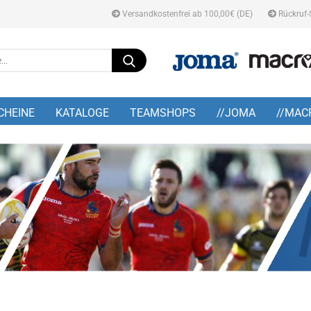
Versandkostenfrei ab 100,00€ (DE)
Rückruf-
Suche...
E-M
CHEINE
KATALOGE
TEAMSHOPS
//JOMA
//MAC
Pa
Konto
Pass