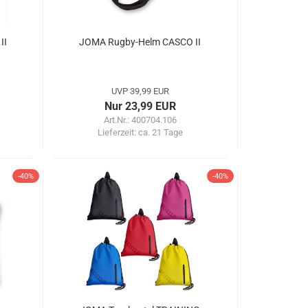
II
JOMA Rugby-Helm CASCO II
UVP 39,99 EUR
Nur 23,99 EUR
Art.Nr.: 400704.106
Lieferzeit:
ca. 21 Tage
-40%
-40%