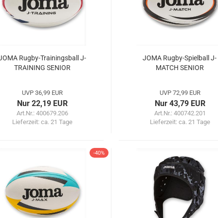
JOMA Rugby-Trainingsball J-
JOMA Rugby-Spielball J-
TRAINING SENIOR
MATCH SENIOR
UVP 36,99 EUR
UVP 72,99 EUR
Nur 22,19 EUR
Nur 43,79 EUR
Art.Nr.: 400679.206
Art.Nr.: 400742.201
Lieferzeit:
ca. 21 Tage
Lieferzeit:
ca. 21 Tage
-40%