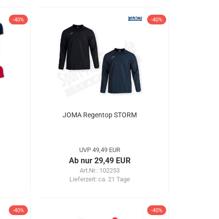
-40%
-40%
JOMA Regentop STORM
UVP 49,49 EUR
Ab nur 29,49 EUR
Art.Nr.: 102253
Lieferzeit:
ca. 21 Tage
-40%
-40%