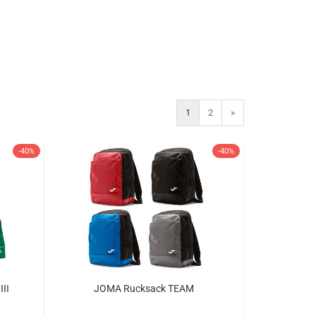
1
2
»
-40%
-40%
II
JOMA Rucksack TEAM