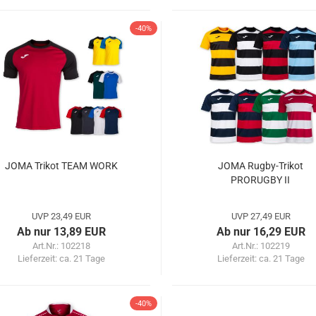
-40%
JOMA Trikot TEAM WORK
JOMA Rugby-Trikot
PRORUGBY II
UVP 23,49 EUR
UVP 27,49 EUR
Ab nur 13,89 EUR
Ab nur 16,29 EUR
Art.Nr.: 102218
Art.Nr.: 102219
Lieferzeit:
ca. 21 Tage
Lieferzeit:
ca. 21 Tage
-40%