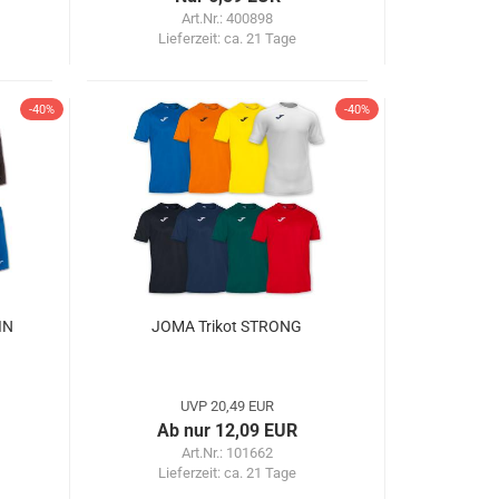
Art.Nr.: 400898
Lieferzeit:
ca. 21 Tage
-40%
-40%
IN
JOMA Trikot STRONG
UVP 20,49 EUR
Ab nur 12,09 EUR
Art.Nr.: 101662
Lieferzeit:
ca. 21 Tage