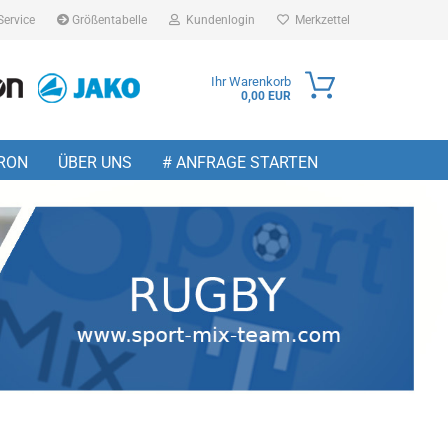
Service
Größentabelle
Kundenlogin
Merkzettel
Ihr Warenkorb
0,00 EUR
ail
RON
ÜBER UNS
# ANFRAGE STARTEN
sswort
 erstellen
wort vergessen?