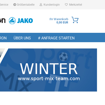
Service
Größentabelle
Kundenlogin
Merkzettel
Ihr Warenkorb
0,00 EUR
ail
RON
ÜBER UNS
# ANFRAGE STARTEN
sswort
 erstellen
wort vergessen?