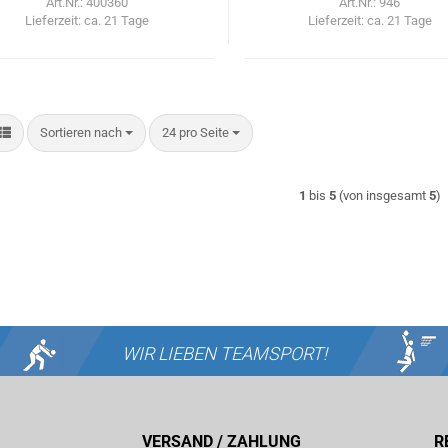
Art.Nr.: 400360
Art.Nr.: 946
Lieferzeit:
ca. 21 Tage
Lieferzeit:
ca. 21 Tage
Sortieren nach
pro Seite
Sortieren nach
24 pro Seite
1
bis
5
(von insgesamt
5
)
WIR LIEBEN
TEAMSPORT!
VERSAND / ZAHLUNG
R