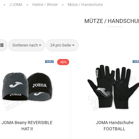
»
»
»
//JOMA
Herbst / Winter
Mütze / Handschuhe
MÜTZE / HANDSCHU
Sortieren nach
pro Seite
Sortieren nach
24 pro Seite
-40%
JOMA Beany REVERSIBLE
JOMA Handschuhe
HAT II
FOOTBALL