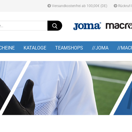
Versandkostenfrei ab 100,00€ (DE)
Rückruf-
Suche...
E-M
CHEINE
KATALOGE
TEAMSHOPS
//JOMA
//MAC
Pa
Konto
Pass