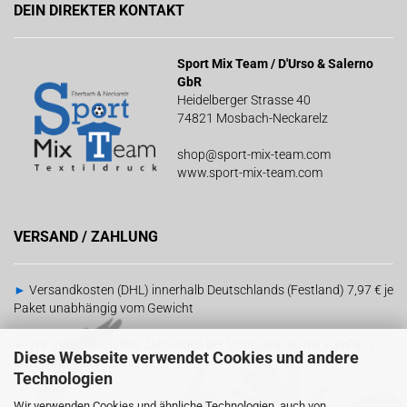
DEIN DIREKTER KONTAKT
Sport Mix Team / D'Urso & Salerno
GbR
Heidelberger Strasse 40
74821 Mosbach-Neckarelz
shop@sport-mix-team.com
www.sport-mix-team.com
VERSAND / ZAHLUNG
►
Versandkosten (DHL) innerhalb Deutschlands (Festland) 7,97 € je
Paket unabhängig vom Gewicht
►
Wir akzeptieren Ihre Zahlungen per Vorauskasse mit PayPal |
Diese Webseite verwendet Cookies und andere
Barzahlung bei Abholung
Technologien
Wir verwenden Cookies und ähnliche Technologien, auch von