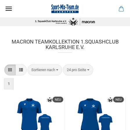
MACRON TEAMKOLLEKTION 1.SQUASHCLUB
KARLSRUHE E.V.
Sortieren nach
pro Seite
Sortieren nach
24 pro Seite
1
NEU
NEU