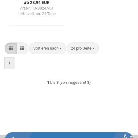
ab 28,94 EUR
Art.Nr.: KN8824.901
Lieferzeit:
ca. 21 Tage
Sortieren nach
pro Seite
Sortieren nach
24 pro Seite
1
1
bis
3
(von insgesamt
3
)