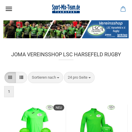
JOMA VEREINSSHOP LSC HARSEFELD RUGBY
Sortieren nach
pro Seite
Sortieren nach
24 pro Seite
1
NEU