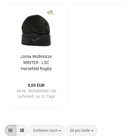
Joma Wollmütze
WINTER - LSC
Harsefeld Rugby
9,59 EUR
Art.Nr.: RUH400360.100
Lieferzeit:
ca. 21 Tage
Sortieren nach
pro Seite
Sortieren nach
24 pro Seite