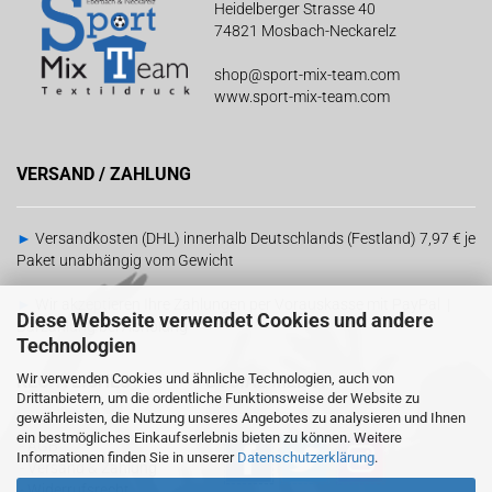
Heidelberger Strasse 40
74821 Mosbach-Neckarelz
shop@sport-mix-team.com
www.sport-mix-team.com
VERSAND / ZAHLUNG
►
Versandkosten (DHL) innerhalb Deutschlands (Festland) 7,97 € je
Paket unabhängig vom Gewicht
►
Wir akzeptieren Ihre Zahlungen per Vorauskasse mit PayPal |
Diese Webseite verwendet Cookies und andere
Barzahlung bei Abholung
Technologien
Wir verwenden Cookies und ähnliche Technologien, auch von
RECHTLICHES
SOCIAL MEDIA
Drittanbietern, um die ordentliche Funktionsweise der Website zu
gewährleisten, die Nutzung unseres Angebotes zu analysieren und Ihnen
ein bestmögliches Einkaufserlebnis bieten zu können. Weitere
-
AGB
Informationen finden Sie in unserer
Datenschutzerklärung
.
-
Versand & Zahlung
-
Widerrufsrecht