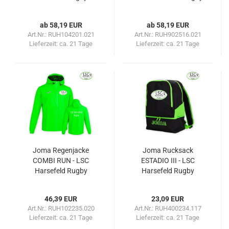
ab 58,19 EUR
ab 58,19 EUR
Art.Nr.: RUH104201.021
Art.Nr.: RUH902516.021
Lieferzeit:
ca. 21 Tage
Lieferzeit:
ca. 21 Tage
Joma Regenjacke
Joma Rucksack
COMBI RUN - LSC
ESTADIO III - LSC
Harsefeld Rugby
Harsefeld Rugby
46,39 EUR
23,09 EUR
Art.Nr.: RUH102235.020
Art.Nr.: RUH400234.117
Lieferzeit:
ca. 21 Tage
Lieferzeit:
ca. 21 Tage