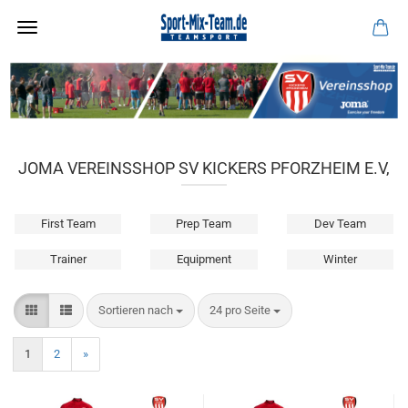
JOMA VEREINSSHOP SV KICKERS PFORZHEIM E.V,
First Team
Prep Team
Dev Team
Trainer
Equipment
Winter
Sortieren nach
pro Seite
Sortieren nach
24 pro Seite
1
2
»