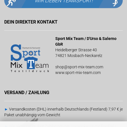
WIR LIEBEN
TEAMSPORT!
DEIN DIREKTER KONTAKT
Sport Mix Team / D'Urso & Salerno
GbR
Heidelberger Strasse 40
74821 Mosbach-Neckarelz
shop@sport-mix-team.com
www.sport-mix-team.com
VERSAND / ZAHLUNG
►
Versandkosten (DHL) innerhalb Deutschlands (Festland) 7,97 € je
Paket unabhängig vom Gewicht
►
Wir akzeptieren Ihre Zahlungen per Vorauskasse mit PayPal |