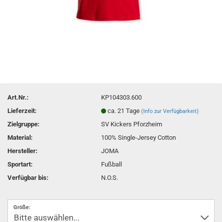
Art.Nr.:
KP104303.600
Lieferzeit:
ca. 21 Tage
(Info zur Verfügbarkeit)
Zielgruppe:
SV Kickers Pforzheim
Material:
100% Single-Jersey Cotton
Hersteller:
JOMA
Sportart:
Fußball
Verfügbar bis:
N.O.S.
Größe: