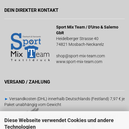
DEIN DIREKTER KONTAKT
Sport Mix Team / D'Urso & Salerno
GbR
Heidelberger Strasse 40
74821 Mosbach-Neckarelz
shop@sport-mix-team.com
www.sport-mix-team.com
VERSAND / ZAHLUNG
►
Versandkosten (DHL) innerhalb Deutschlands (Festland) 7,97 € je
Paket unabhängig vom Gewicht
►
Wir akzeptieren Ihre Zahlungen per Vorauskasse mit PayPal |
Diese Webseite verwendet Cookies und andere
Barzahlung bei Abholung
Technologien