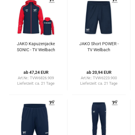
JAKO Kapuzenjacke
JAKO Short POWER -
SONIC - TV Weilbach
TV Weilbach
ab 47,24 EUR
ab 20,94 EUR
Art.Nr.: TVW6826.909
Art.Nr.: TVW6223.900
Lieferzeit:
ca. 21 Tage
Lieferzeit:
ca. 21 Tage