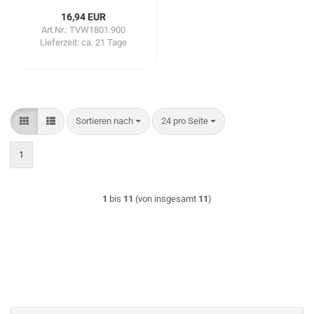
16,94 EUR
Art.Nr.: TVW1801.900
Lieferzeit:
ca. 21 Tage
Sortieren nach
pro Seite
Sortieren nach
24 pro Seite
1
1
bis
11
(von insgesamt
11
)