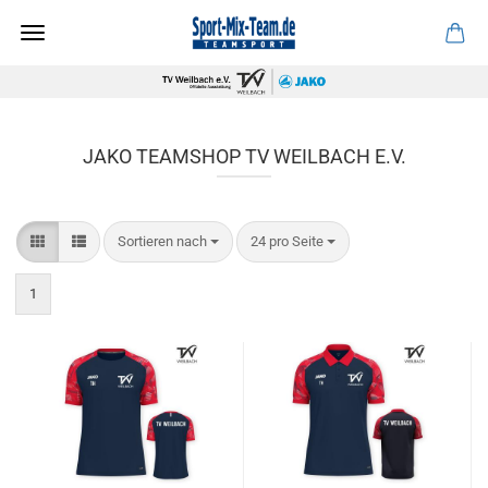
JAKO TEAMSHOP TV WEILBACH E.V.
Sortieren nach
pro Seite
Sortieren nach
24 pro Seite
1