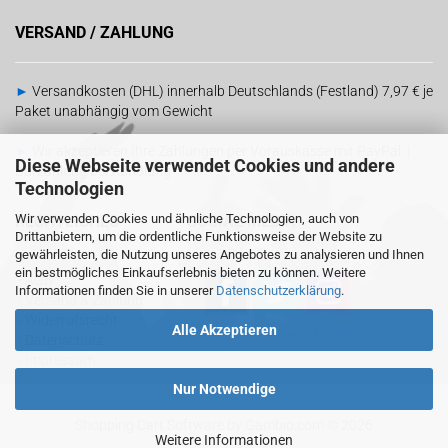
VERSAND / ZAHLUNG
►
Versandkosten (DHL) innerhalb Deutschlands (Festland) 7,97 € je
Paket unabhängig vom Gewicht
►
Wir akzeptieren Ihre Zahlungen per Vorauskasse mit PayPal |
Diese Webseite verwendet Cookies und andere
Barzahlung bei Abholung
Technologien
Wir verwenden Cookies und ähnliche Technologien, auch von
RECHTLICHES
SOCIAL MEDIA
Drittanbietern, um die ordentliche Funktionsweise der Website zu
gewährleisten, die Nutzung unseres Angebotes zu analysieren und Ihnen
ein bestmögliches Einkaufserlebnis bieten zu können. Weitere
-
AGB
Informationen finden Sie in unserer
Datenschutzerklärung
.
-
Versand & Zahlung
-
Widerrufsrecht
Alle Akzeptieren
Sind wir schon
miteinander vernetzt?
-
Datenschutz
-
Impressum
Nur Notwendige
Shopping Cart Software
by Gambio.com © 2026
Weitere Informationen