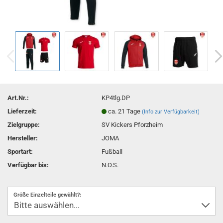
Art.Nr.:
KP4tlg.DP
Lieferzeit:
ca. 21 Tage
(Info zur Verfügbarkeit)
Zielgruppe:
SV Kickers Pforzheim
Hersteller:
JOMA
Sportart:
Fußball
Verfügbar bis:
N.O.S.
Größe Einzelteile gewählt?: