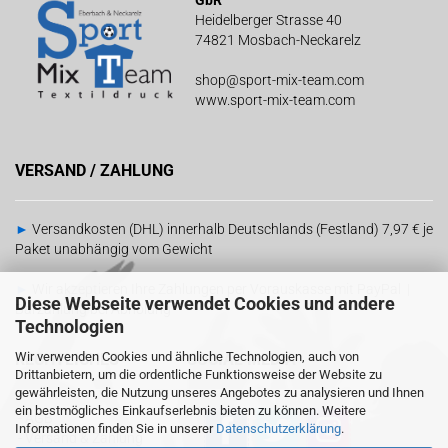
GbR
Heidelberger Strasse 40
74821 Mosbach-Neckarelz
shop@sport-mix-team.com
www.sport-mix-team.com
VERSAND / ZAHLUNG
►
Versandkosten (DHL) innerhalb Deutschlands (Festland) 7,97 € je
Paket unabhängig vom Gewicht
►
Wir akzeptieren Ihre Zahlungen per Vorauskasse mit PayPal |
Diese Webseite verwendet Cookies und andere
Barzahlung bei Abholung
Technologien
Wir verwenden Cookies und ähnliche Technologien, auch von
RECHTLICHES
SOCIAL MEDIA
Drittanbietern, um die ordentliche Funktionsweise der Website zu
gewährleisten, die Nutzung unseres Angebotes zu analysieren und Ihnen
ein bestmögliches Einkaufserlebnis bieten zu können. Weitere
-
AGB
Informationen finden Sie in unserer
Datenschutzerklärung
.
-
Versand & Zahlung