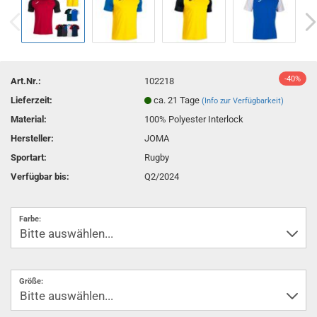
-40%
Art.Nr.:
102218
Lieferzeit:
ca. 21 Tage
(Info zur Verfügbarkeit)
Material:
100% Polyester Interlock
Hersteller:
JOMA
Sportart:
Rugby
Verfügbar bis:
Q2/2024
Farbe:
Größe: