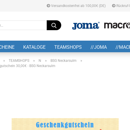
Versandkostenfrei ab 100,00€ (DE)
Rückruf-
Suche...
E-M
CHEINE
KATALOGE
TEAMSHOPS
//JOMA
//MAC
Pa
»
»
»
»
TEAMSHOPS
N
BSG Neckarsulm
gutschein 30,00€ - BSG Neckarsulm
Konto
Pass