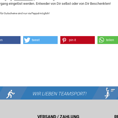
gang eingelöst werden. Entweder von Dir selbst oder von Dir Beschenkten!
ür Gutscheine sind nur via Paypal möglich!
en
tweet
pin it
teilen
WIR LIEBEN
TEAMSPORT!
VERSAND / ZAHLUNG
R