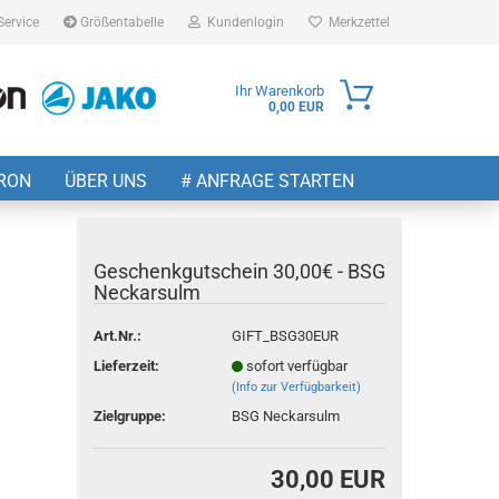
Service
Größentabelle
Kundenlogin
Merkzettel
Ihr Warenkorb
0,00 EUR
ail
RON
ÜBER UNS
# ANFRAGE STARTEN
sswort
Geschenkgutschein 30,00€ - BSG
Neckarsulm
 erstellen
Art.Nr.:
GIFT_BSG30EUR
Lieferzeit:
sofort verfügbar
wort vergessen?
(Info zur Verfügbarkeit)
Zielgruppe:
BSG Neckarsulm
30,00 EUR