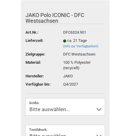
JAKO Polo ICONIC - DFC
Westsachsen
Art.Nr.:
DFC6324.901
Lieferzeit:
ca. 21 Tage
(Info zur Verfügbarkeit)
Zielgruppe:
DFC Westsachsen
Material:
100 % Polyester
(recycelt)
Hersteller:
JAKO
Verfügbar bis:
Q4/2027
Größe:
Textildruck: