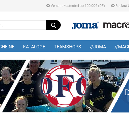
Versandkostenfrei ab 100,00€ (DE)
Rückruf-
Suche...
E-M
CHEINE
KATALOGE
TEAMSHOPS
//JOMA
//MAC
Pa
Konto
Pass