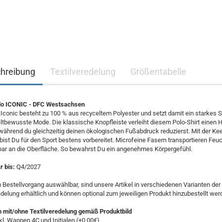
hreibung
Textilveredelung
Größentabelle
o ICONIC - DFC Westsachsen
Iconic besteht zu 100 % aus recyceltem Polyester und setzt damit ein starkes 
tbewusste Mode. Die klassische Knopfleiste verleiht diesem Polo-Shirt einen 
während du gleichzeitig deinen ökologischen Fußabdruck reduzierst. Mit der Ke
bist Du für den Sport bestens vorbereitet. Microfeine Fasern transportieren Feuc
bar an die Oberfläche. So bewahrst Du ein angenehmes Körpergefühl.
 bis:
Q4/2027
 Bestellvorgang auswählbar, sind unsere Artikel in verschiedenen Varianten der
edelung erhältlich und können optional zum jeweiligen Produkt hinzubestellt wer
n mit/ohne Textilveredelung gemäß Produktbild
kl. Wappen 4C und Initialen (+0,00€)