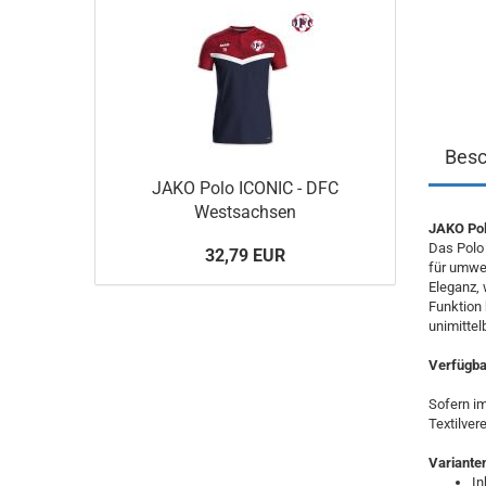
Besc
JAKO Polo ICONIC - DFC
Westsachsen
JAKO Pol
Das Polo 
32,79 EUR
für umwel
Eleganz, 
Funktion 
unimittel
Verfügbar
Sofern im
Textilver
Variante
In