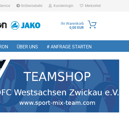
Service
Größentabelle
Kundenlogin
Merkzettel
Ihr Warenkorb
0,00 EUR
ail
RON
ÜBER UNS
# ANFRAGE STARTEN
sswort
 erstellen
wort vergessen?