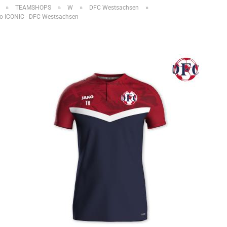
»
»
»
»
TEAMSHOPS
W
DFC Westsachsen
o ICONIC - DFC Westsachsen