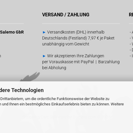
VERSAND / ZAHLUNG
R
& Salerno GbR
►
Versandkosten (DHL) innerhalb
-
Deutschlands (Festland) 7,97 € je Paket
-
unabhängig vom Gewicht
-
-
m
►
Wir akzeptieren Ihre Zahlungen
-
per Vorauskasse mit PayPal | Barzahlung
bei Abholung
dere Technologien
rittanbietern, um die ordentliche Funktionsweise der Website zu
n und Ihnen ein bestmögliches Einkaufserlebnis bieten zu können. Weitere
Shopping Cart Software
by Gambio.com © 2026