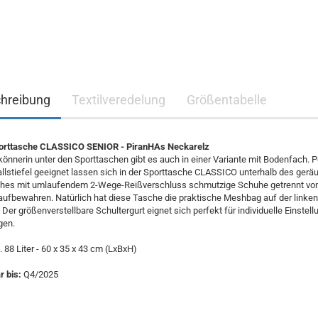
hreibung
Textilveredelung
Größentabelle
rttasche CLASSICO SENIOR - PiranHAs Neckarelz
könnerin unter den Sporttaschen gibt es auch in einer Variante mit Bodenfach. P
llstiefel geeignet lassen sich in der Sporttasche CLASSICO unterhalb des ger
hes mit umlaufendem 2-Wege-Reißverschluss schmutzige Schuhe getrennt vo
 aufbewahren. Natürlich hat diese Tasche die praktische Meshbag auf der linken
t. Der größenverstellbare Schultergurt eignet sich perfekt für individuelle Einstel
gen.
 88 Liter - 60 x 35 x 43 cm (LxBxH)​​​​​​​
 bis:
Q4/2025