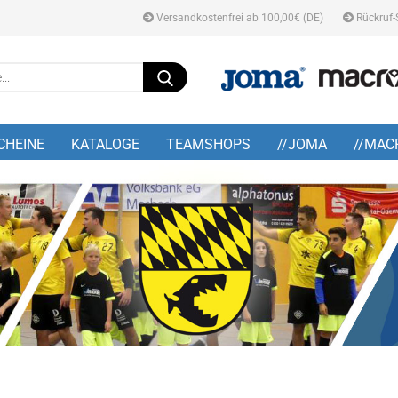
Versandkostenfrei ab 100,00€ (DE)
Rückruf-
Suche...
E-M
CHEINE
KATALOGE
TEAMSHOPS
//JOMA
//MAC
Pa
Konto
Pass