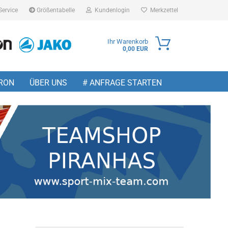
Service
Größentabelle
Kundenlogin
Merkzettel
Ihr Warenkorb
0,00 EUR
ail
RON
ÜBER UNS
# ANFRAGE STARTEN
sswort
 erstellen
wort vergessen?