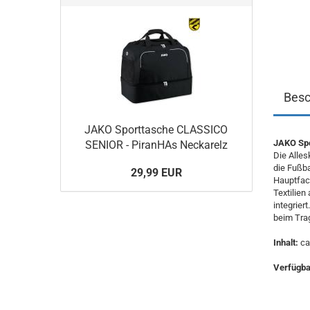
Besc
JAKO Sporttasche CLASSICO
JAKO Spo
SENIOR - PiranHAs Neckarelz
Die Alles
die Fußba
29,99 EUR
Hauptfac
Textilien
integrier
beim Tra
Inhalt:
ca.
Verfügbar