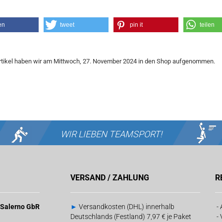
en
tweet
pin it
teilen
rtikel haben wir am Mittwoch, 27. November 2024 in den Shop aufgenommen.
WIR LIEBEN
TEAMSPORT!
VERSAND / ZAHLUNG
R
& Salerno GbR
►
Versandkosten (DHL) innerhalb
-
Deutschlands (Festland) 7,97 € je Paket
-