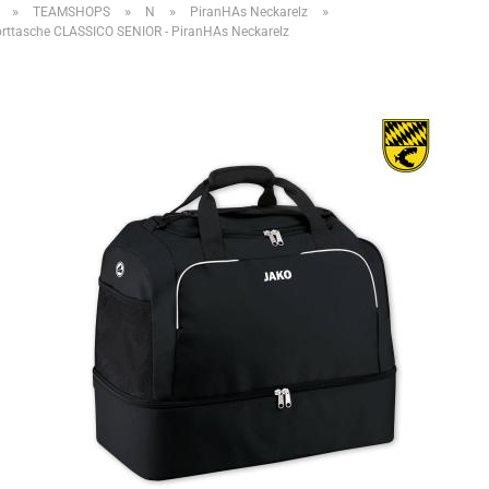
»
»
»
»
TEAMSHOPS
N
PiranHAs Neckarelz
rttasche CLASSICO SENIOR - PiranHAs Neckarelz