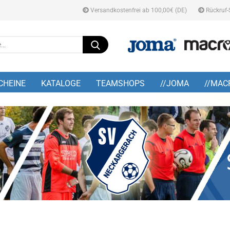
Versandkostenfrei ab 100,00€ (DE)
Rückruf-
Suche...
E-M
CHEINE
KATALOGE
TEAMSHOPS
//JOMA
//MAC
Pa
Konto
Pass