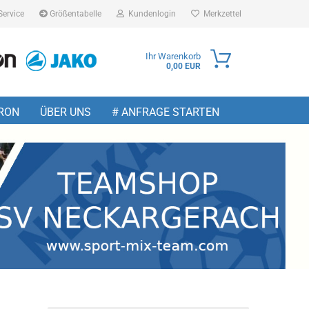
Service
Größentabelle
Kundenlogin
Merkzettel
Ihr Warenkorb
0,00 EUR
ail
RON
ÜBER UNS
# ANFRAGE STARTEN
sswort
 erstellen
wort vergessen?