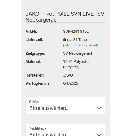
JAKO Trikot PIXEL SVN LIVE - SV
Neckargerach
Art.Nr.:
SVN4241.840L
Lieferzeit:
ca. 21 Tage
(Info zur Verfügbarkeit)
Zielgruppe:
SV Neckargerach
Material:
100% Polyester
(recycelt)
Hersteller:
JAKO
Verfügbar bis:
Q4/2026
Größe:
Textildruck: