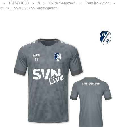
»
»
»
»
»
TEAMSHOPS
N
SV Neckargerach
Team-Kollektion
ot PIXEL SVN LIVE - SV Neckargerach