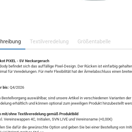
hreibung
Textilveredelung
Größentabelle
kot PIXEL - SV Neckargerach
ody befindet sich das auffällige Pixel-Design. Der Rücken ist einfarbig gehalte
imal für Veredelungen. Für mehr Flexibilität hat der Ärmelabschluss einen breite
 bis:
Q4/2026
 Bestellvorgang auswählbar, sind unsere Artikel in verschiedenen Varianten der
edelung erhältlich und können optional zum jeweiligen Produkt hinzubestellt wer
n mit/ohne Textilveredelung gemäß Produktbild
kl. Vereinswappen 4C, Initialen, SVN LIVE und Vereinsname (+0,00€)
len Sie dafür die gewünschte Option und geben Sie bei einer Bestellung von Init