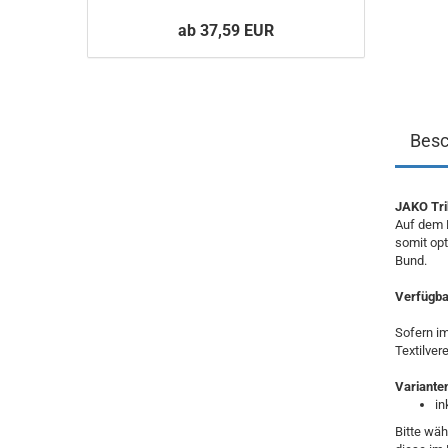
ab 37,59 EUR
Besc
JAKO Tri
Auf dem B
somit opt
Bund.
Verfügbar
Sofern im
Textilver
Variante
in
Bitte wäh