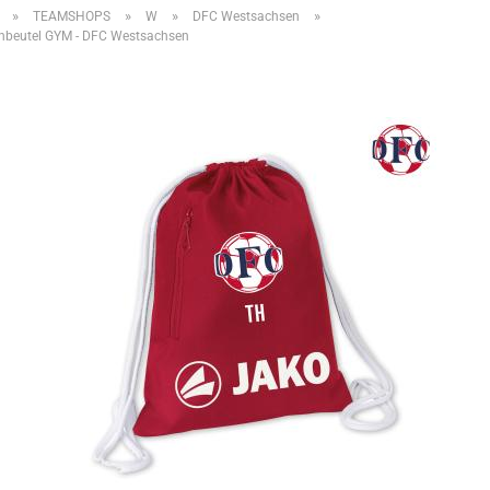
»
»
»
»
TEAMSHOPS
W
DFC Westsachsen
nbeutel GYM - DFC Westsachsen