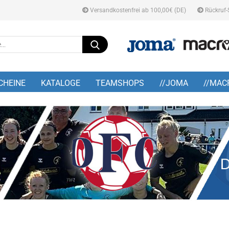
Versandkostenfrei ab 100,00€ (DE)
Rückruf-
Suche...
E-M
CHEINE
KATALOGE
TEAMSHOPS
//JOMA
//MAC
Pa
Konto
Pass