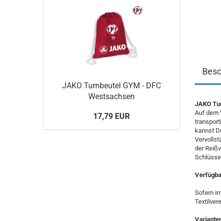
Besc
JAKO Turnbeutel GYM - DFC
Westsachsen
JAKO Tur
Auf dem 
17,79 EUR
transport
kannst Du
Vervollst
der Reiß
Schlüsse
Verfügbar
Sofern im
Textilver
Variante