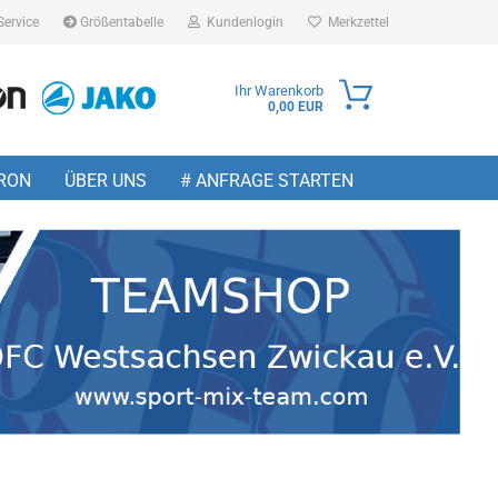
Service
Größentabelle
Kundenlogin
Merkzettel
Ihr Warenkorb
0,00 EUR
ail
RON
ÜBER UNS
# ANFRAGE STARTEN
sswort
 erstellen
wort vergessen?