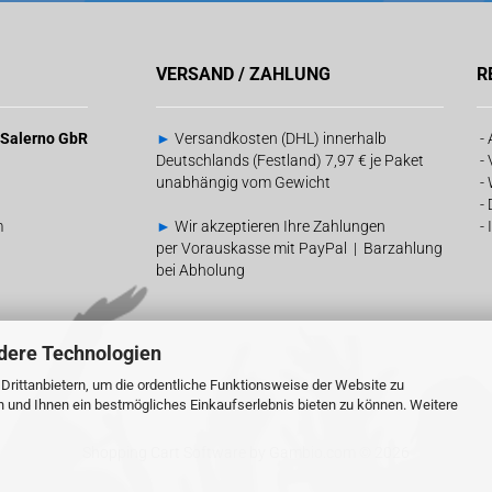
VERSAND / ZAHLUNG
R
& Salerno GbR
►
Versandkosten (DHL) innerhalb
-
Deutschlands (Festland) 7,97 € je Paket
-
unabhängig vom Gewicht
-
-
m
►
Wir akzeptieren Ihre Zahlungen
-
per Vorauskasse mit PayPal | Barzahlung
bei Abholung
dere Technologien
rittanbietern, um die ordentliche Funktionsweise der Website zu
n und Ihnen ein bestmögliches Einkaufserlebnis bieten zu können. Weitere
Shopping Cart Software
by Gambio.com © 2026