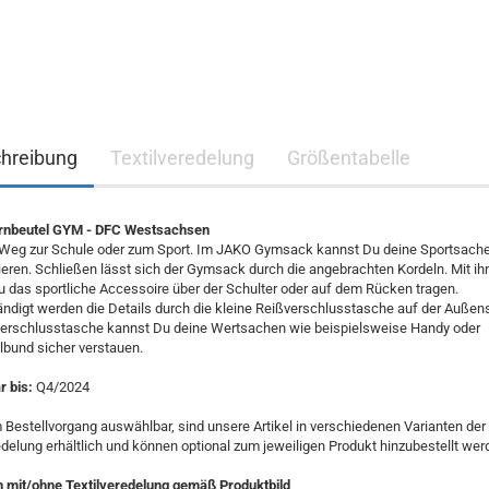
hreibung
Textilveredelung
Größentabelle
nbeutel GYM - DFC Westsachsen
Weg zur Schule oder zum Sport. Im JAKO Gymsack kannst Du deine Sportsache
ieren. Schließen lässt sich der Gymsack durch die angebrachten Kordeln. Mit ih
 das sportliche Accessoire über der Schulter oder auf dem Rücken tragen.
ändigt werden die Details durch die kleine Reißverschlusstasche auf der Außens
verschlusstasche kannst Du deine Wertsachen wie beispielsweise Handy oder
lbund sicher verstauen.
 bis:
Q4/2024
 Bestellvorgang auswählbar, sind unsere Artikel in verschiedenen Varianten der
edelung erhältlich und können optional zum jeweiligen Produkt hinzubestellt wer
n mit/ohne Textilveredelung gemäß Produktbild