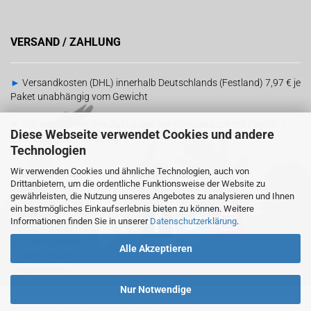
VERSAND / ZAHLUNG
►
Versandkosten (DHL) innerhalb Deutschlands (Festland) 7,97 € je
Paket unabhängig vom Gewicht
►
Wir akzeptieren Ihre Zahlungen per Vorauskasse mit PayPal |
Diese Webseite verwendet Cookies und andere
Barzahlung bei Abholung
Technologien
Wir verwenden Cookies und ähnliche Technologien, auch von
RECHTLICHES
SOCIAL MEDIA
Drittanbietern, um die ordentliche Funktionsweise der Website zu
gewährleisten, die Nutzung unseres Angebotes zu analysieren und Ihnen
ein bestmögliches Einkaufserlebnis bieten zu können. Weitere
-
AGB
Informationen finden Sie in unserer
Datenschutzerklärung
.
-
Versand & Zahlung
-
Widerrufsrecht
Alle Akzeptieren
Sind wir schon
miteinander vernetzt?
-
Datenschutz
-
Impressum
Nur Notwendige