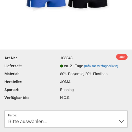
-40%
Art.Nr.:
103843
Lieferzeit:
ca. 21 Tage
(Info zur Verfügbarkeit)
Material:
80% Polyamid, 20% Elasthan
Hersteller:
JOMA
Sportart:
Running
Verfügbar bis:
N.O.S.
Farbe: