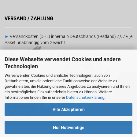
VERSAND / ZAHLUNG
►
Versandkosten (DHL) innerhalb Deutschlands (Festland) 7,97 € je
Paket unabhängig vom Gewicht
►
Wir akzeptieren Ihre Zahlungen per Vorauskasse mit PayPal |
Diese Webseite verwendet Cookies und andere
Barzahlung bei Abholung
Technologien
Wir verwenden Cookies und ähnliche Technologien, auch von
RECHTLICHES
SOCIAL MEDIA
Drittanbietern, um die ordentliche Funktionsweise der Website zu
gewährleisten, die Nutzung unseres Angebotes zu analysieren und Ihnen
ein bestmögliches Einkaufserlebnis bieten zu können. Weitere
-
AGB
Informationen finden Sie in unserer
Datenschutzerklärung
.
-
Versand & Zahlung
-
Widerrufsrecht
Alle Akzeptieren
Sind wir schon
miteinander vernetzt?
-
Datenschutz
-
Impressum
Nur Notwendige