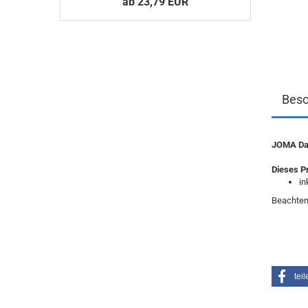
ab 23,79 EUR
Besc
JOMA Dam
Dieses P
in
Beachten
teil