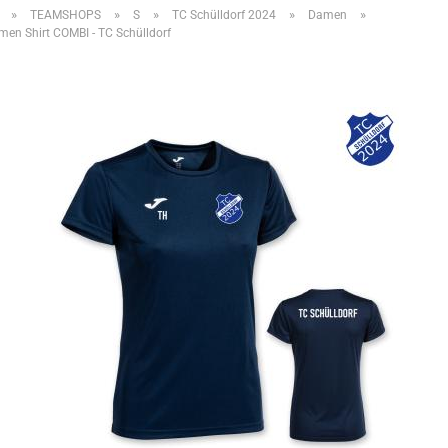
»
»
»
»
»
TEAMSHOPS
S
TC Schülldorf 2024
Damen
n Shirt COMBI - TC Schülldorf