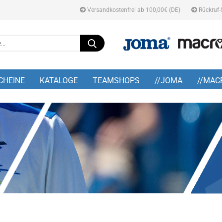
Versandkostenfrei ab 100,00€ (DE)
Rückruf-
Suche...
E-M
CHEINE
KATALOGE
TEAMSHOPS
//JOMA
//MAC
Pa
Konto
Pass