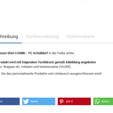
hreibung
Textilveredelung
Größentabelle
en Shirt COMBI - TC Schülldorf
in der Farbe white
rodukt wird mit folgendem Textildruck gemäß Abbildung angeboten
kl. Wappen 4C, Initialen und Vereinsname (+0,00€)
 Sie das personalisierte Produkte vom Umtausch ausgeschlossen sind!
en
tweet
pin it
teilen