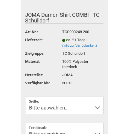
JOMA Damen Shirt COMBI - TC
Schülldorf
Art.Nr.:
TCS900248.200
Lieferzeit:
ca. 21 Tage
(Info zur Verfügbarkeit)
Zielgruppe:
TC Schülldorf
Material:
100% Polyester
Interlock
Hersteller:
JOMA
Verfügbar bis:
N.O.S.
Größe:
Textildruck: