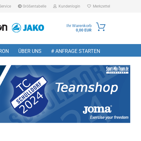
Service
Größentabelle
Kundenlogin
Merkzettel
Ihr Warenkorb
0,00 EUR
ail
RON
ÜBER UNS
# ANFRAGE STARTEN
sswort
 erstellen
wort vergessen?