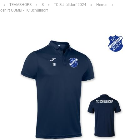
»
»
»
»
»
TEAMSHOPS
S
TC Schülldorf 2024
Herren
shirt COMBI - TC Schülldorf