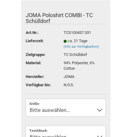
JOMA Poloshirt COMBI - TC
Schülldorf
Art.Nr.:
TCS100437.331
Lieferzeit:
ca. 21 Tage
(Info zur Verfügbarkeit)
Zielgruppe:
TC Schülldorf
Material:
94% Polyester, 6%
Cotton
Hersteller:
JOMA
Verfügbar bis:
N.O.S.
Größe:
Textildruck: