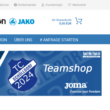
Service
Größentabelle
Kundenlogin
Merkzettel
Ihr Warenkorb
0,00 EUR
ail
RON
ÜBER UNS
# ANFRAGE STARTEN
sswort
 erstellen
wort vergessen?