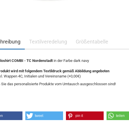
hreibung
Textilveredelung
Größentabelle
oshirt COMBI - TC Nordenstadt
in der Farbe dark navy
rodukt wird mit folgendem Textildruck gemäß Abbildung angeboten
kl. Wappen 4C, Initialen und Vereinsname (+0,00€)
 Sie das personalisierte Produkte vom Umtausch ausgeschlossen sind!
en
tweet
pin it
teilen