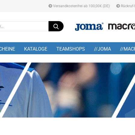
Versandkostenfrei ab 100,00€ (DE)
Rückruf-
Suche...
E-M
CHEINE
KATALOGE
TEAMSHOPS
//JOMA
//MAC
Pa
Konto
Pass