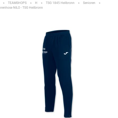
»
»
»
»
»
TEAMSHOPS
H
TSG 1845 Heilbronn
Senioren
renhose NILO - TSG Heilbronn