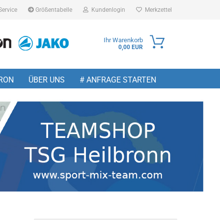
Service
Größentabelle
Kundenlogin
Merkzettel
Ihr Warenkorb
0,00 EUR
ail
RON
ÜBER UNS
# ANFRAGE STARTEN
sswort
 erstellen
wort vergessen?