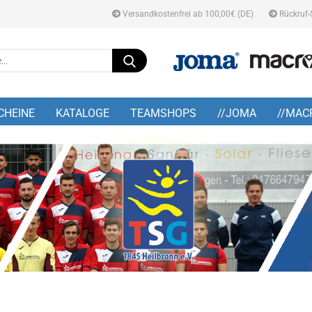
Versandkostenfrei ab 100,00€ (DE)
Rückruf-
Suche...
E-M
CHEINE
KATALOGE
TEAMSHOPS
//JOMA
//MAC
Pa
Konto
Pass