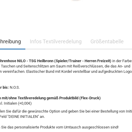
hreibung
Infos Textilveredelung
Größentabelle
renhose NILO - TSG Heilbronn (Spieler/Trainer - Herren Freizeit)
in der Farb
 Taschen und Seitenschlitzen am Saum mit Reißverschlüssen, die das An- und
 vereinfachen. Elastischer Bund mit Kordel verstellbar und aufgedruckten Logo
 bis:
N.O.S.
n mit/ohne Textilveredelung gemäß Produktbild (Flex-Druck)
kl. Initialen (+0,00€)
len Sie dafür die gewünschte Option und geben Sie bei einer Bestellung von Init
Feld "DEINE INITIALEN" an.
 Sie das personalisierte Produkte vom Umtausch ausgeschlossen sind!