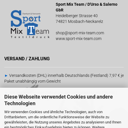
Sport Mix Team / D'Urso & Salerno
GbR
Heidelberger Strasse 40
74821 Mosbach-Neckarelz
shop@sport-mix-team.com
www.sport-mix-team.com
VERSAND / ZAHLUNG
►
Versandkosten (DHL) innerhalb Deutschlands (Festland) 7,97 € je
Paket unabhängig vom Gewicht
►
Wir akzeptieren Ihre Zahlungen per Vorauskasse mit PayPal |
Diese Webseite verwendet Cookies und andere
Barzahlung bei Abholung
Technologien
Wir verwenden Cookies und ähnliche Technologien, auch von
RECHTLICHES
SOCIAL MEDIA
Drittanbietern, um die ordentliche Funktionsweise der Website zu
gewährleisten, die Nutzung unseres Angebotes zu analysieren und Ihnen
ein bestmögliches Einkaufserlebnis bieten zu können. Weitere