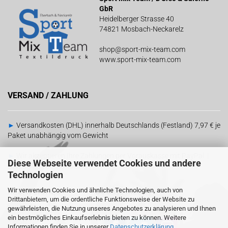
GbR
Heidelberger Strasse 40
74821 Mosbach-Neckarelz
shop@sport-mix-team.com
www.sport-mix-team.com
VERSAND / ZAHLUNG
►
Versandkosten (DHL) innerhalb Deutschlands (Festland) 7,97 € je
Paket unabhängig vom Gewicht
►
Wir akzeptieren Ihre Zahlungen per Vorauskasse mit PayPal |
Diese Webseite verwendet Cookies und andere
Barzahlung bei Abholung
Technologien
Wir verwenden Cookies und ähnliche Technologien, auch von
RECHTLICHES
SOCIAL MEDIA
Drittanbietern, um die ordentliche Funktionsweise der Website zu
gewährleisten, die Nutzung unseres Angebotes zu analysieren und Ihnen
ein bestmögliches Einkaufserlebnis bieten zu können. Weitere
-
AGB
Informationen finden Sie in unserer
Datenschutzerklärung
.