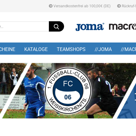
Versandkostenfrei ab 100,00€ (DE)
Rückruf-
Suche...
E-M
CHEINE
KATALOGE
TEAMSHOPS
//JOMA
//MAC
Pa
Konto
Pass