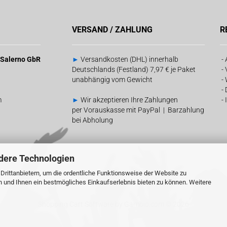
VERSAND / ZAHLUNG
R
& Salerno GbR
►
Versandkosten (DHL) innerhalb
-
Deutschlands (Festland) 7,97 € je Paket
-
unabhängig vom Gewicht
-
-
m
►
Wir akzeptieren Ihre Zahlungen
-
per Vorauskasse mit PayPal | Barzahlung
bei Abholung
dere Technologien
rittanbietern, um die ordentliche Funktionsweise der Website zu
n und Ihnen ein bestmögliches Einkaufserlebnis bieten zu können. Weitere
Shopping Cart Software
by Gambio.com © 2026