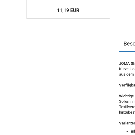
11,19 EUR
Besc
JOMA Sho
Kurze Hos
aus dem g
Verfügbar
Wichtige 
Sofern im
Textilver
hinzubest
Variante
in