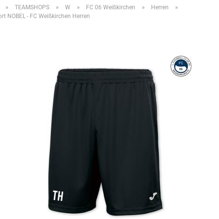
»
»
»
»
»
TEAMSHOPS
W
FC 06 Weißkirchen
Herren
t NOBEL - FC Weißkirchen Herren