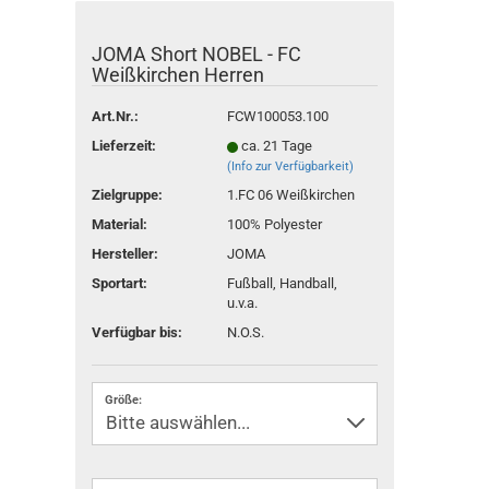
JOMA Short NOBEL - FC
Weißkirchen Herren
Art.Nr.:
FCW100053.100
Lieferzeit:
ca. 21 Tage
(Info zur Verfügbarkeit)
Zielgruppe:
1.FC 06 Weißkirchen
Material:
100% Polyester
Hersteller:
JOMA
Sportart:
Fußball, Handball,
u.v.a.
Verfügbar bis:
N.O.S.
Größe: