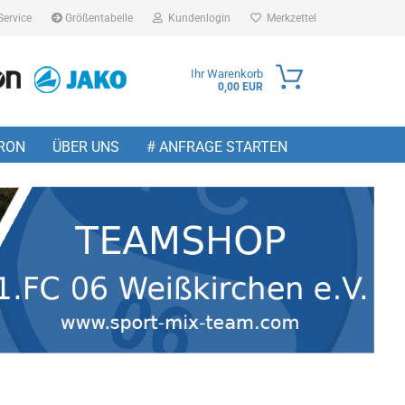
Service
Größentabelle
Kundenlogin
Merkzettel
Ihr Warenkorb
0,00 EUR
ail
RON
ÜBER UNS
# ANFRAGE STARTEN
sswort
 erstellen
wort vergessen?