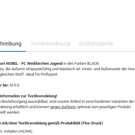
hreibung
Textilveredelung
Größentabelle
rt NOBEL - FC Weißkirchen Jugend
in den Farben BLACK
e, die äußerst strapazierfähig und elastisch ist. Innen- und Außenseite der Hos
leichen Stoff. Ideal für Profisport.
 bis:
N.O.S.
Information zur Textilveredelung!
 Bestellvorgang auswählbar, sind unsere Artikel in verschiedenen Varianten der
edelung erhältlich und können
gegen Aufpreis
optional zum jeweiligen Produkt
ellt werden.
n mit/ohne Textilveredelung gemäß Produktbild (Flex-Druck)
kl. Initialen (+0,00€)