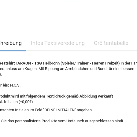
hreibung
Infos Textilveredelung
Größentabelle
atshirt FARAON - TSG Heilbronn (Spieler/Trainer - Herren Freizeit)
in der Fa
verschluss am Kragen. Mit Rippung an Armbündchen und Bund für eine bessere
.
 bis:
N.O.S.
rodukt wird mit folgendem Textildruck gemäß Abbildung verkauft
kl. Initialen (+0,00€)
schten Initialen im Feld "DEINE INITIALEN" angeben.
 Sie das personalisierte Produkte vom Umtausch ausgeschlossen sind!