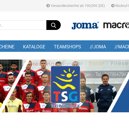
Versandkostenfrei ab 100,00€ (DE)
Rückruf-
Suche...
E-M
CHEINE
KATALOGE
TEAMSHOPS
//JOMA
//MAC
Pa
Konto
Pass