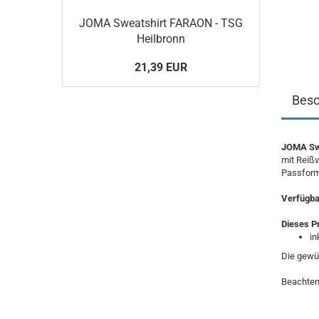
JOMA Sweatshirt FARAON - TSG
Heilbronn
21,39 EUR
Besc
JOMA Swe
mit Reiß
Passform
Verfügbar
Dieses P
in
Die gewün
Beachten