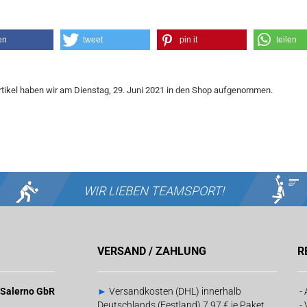
en
tweet
pin it
teilen
tikel haben wir am Dienstag, 29. Juni 2021 in den Shop aufgenommen.
WIR LIEBEN
TEAMSPORT!
VERSAND / ZAHLUNG
R
& Salerno GbR
►
Versandkosten (DHL) innerhalb
-
Deutschlands (Festland) 7,97 € je Paket
-