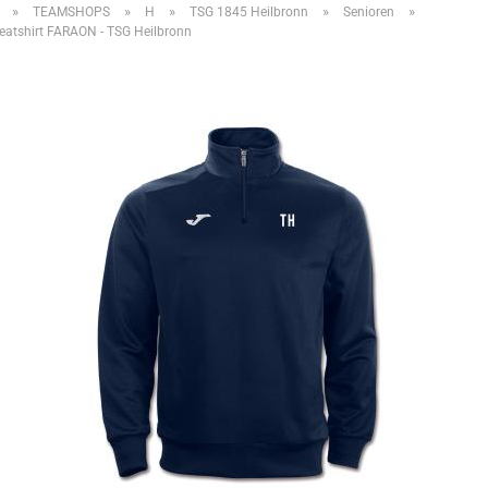
»
»
»
»
»
TEAMSHOPS
H
TSG 1845 Heilbronn
Senioren
atshirt FARAON - TSG Heilbronn