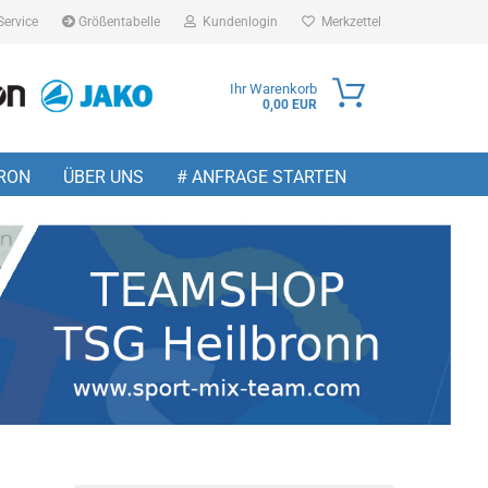
Service
Größentabelle
Kundenlogin
Merkzettel
Ihr Warenkorb
0,00 EUR
ail
RON
ÜBER UNS
# ANFRAGE STARTEN
sswort
 erstellen
wort vergessen?