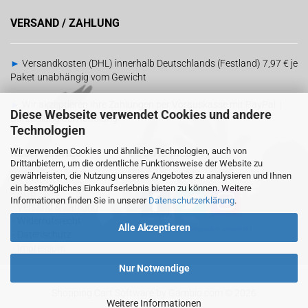
VERSAND / ZAHLUNG
►
Versandkosten (DHL) innerhalb Deutschlands (Festland) 7,97 € je
Paket unabhängig vom Gewicht
►
Wir akzeptieren Ihre Zahlungen per Vorauskasse mit PayPal |
Diese Webseite verwendet Cookies und andere
Barzahlung bei Abholung
Technologien
Wir verwenden Cookies und ähnliche Technologien, auch von
RECHTLICHES
SOCIAL MEDIA
Drittanbietern, um die ordentliche Funktionsweise der Website zu
gewährleisten, die Nutzung unseres Angebotes zu analysieren und Ihnen
ein bestmögliches Einkaufserlebnis bieten zu können. Weitere
-
AGB
Informationen finden Sie in unserer
Datenschutzerklärung
.
-
Versand & Zahlung
-
Widerrufsrecht
Alle Akzeptieren
Sind wir schon
miteinander vernetzt?
-
Datenschutz
-
Impressum
Nur Notwendige
Shopping Cart Software
by Gambio.com © 2026
Weitere Informationen