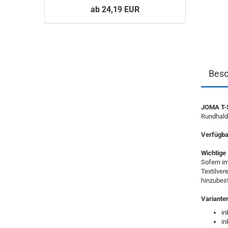
ab 24,19 EUR
Besc
JOMA T-S
Rundhald-
Verfügbar
Wichtige 
Sofern im
Textilver
hinzubest
Variante
in
in