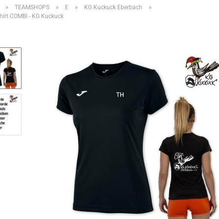
»
»
»
»
TEAMSHOPS
E
KG Kuckuck Eberbach
irt COMBI - KG Kuckuck