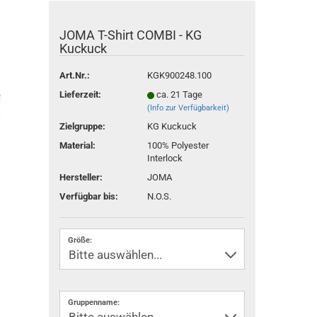
JOMA T-Shirt COMBI - KG
Kuckuck
Art.Nr.:
KGK900248.100
Lieferzeit:
ca. 21 Tage
(Info zur Verfügbarkeit)
Zielgruppe:
KG Kuckuck
Material:
100% Polyester
Interlock
Hersteller:
JOMA
Verfügbar bis:
N.O.S.
Größe:
Gruppenname: