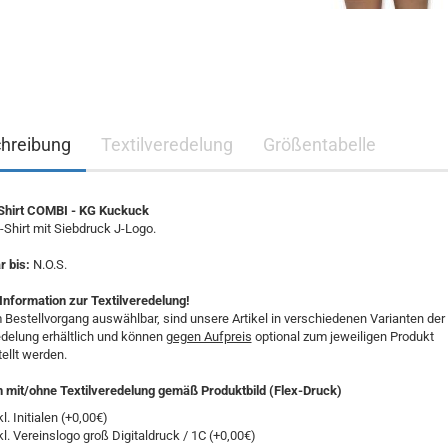
hreibung
Textilveredelung
Größentabelle
hirt COMBI - KG Kuckuck
Shirt mit Siebdruck J-Logo.
 bis:
N.O.S.
Information zur Textilveredelung!
 Bestellvorgang auswählbar, sind unsere Artikel in verschiedenen Varianten der
edelung erhältlich und können
gegen Aufpreis
optional zum jeweiligen Produkt
ellt werden.
n mit/ohne Textilveredelung gemäß Produktbild (Flex-Druck)
kl. Initialen (+0,00€)
kl. Vereinslogo groß Digitaldruck / 1C (+0,00€)