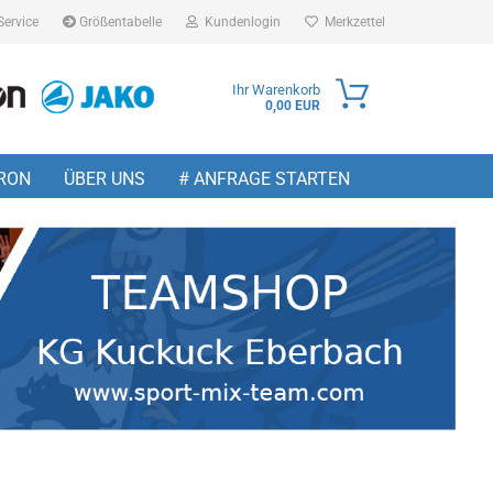
Service
Größentabelle
Kundenlogin
Merkzettel
Ihr Warenkorb
0,00 EUR
ail
RON
ÜBER UNS
# ANFRAGE STARTEN
sswort
 erstellen
wort vergessen?