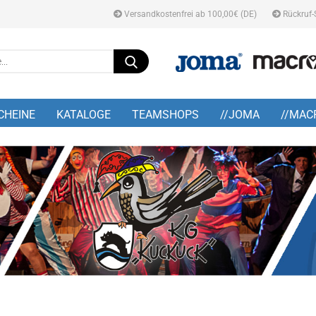
Versandkostenfrei ab 100,00€ (DE)
Rückruf-
Suche...
E-M
CHEINE
KATALOGE
TEAMSHOPS
//JOMA
//MAC
Pa
Konto
Pass