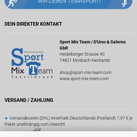
WIR LIEBEN
TEAMSPORT!
DEIN DIREKTER KONTAKT
Sport Mix Team / D'Urso & Salerno
GbR
Heidelberger Strasse 40
74821 Mosbach-Neckarelz
shop@sport-mix-team.com
www.sport-mix-team.com
VERSAND / ZAHLUNG
►
Versandkosten (DHL) innerhalb Deutschlands (Festland) 7,97 € je
Paket unabhängig vom Gewicht
►
Wir akzeptieren Ihre Zahlungen per Vorauskasse mit PayPal |