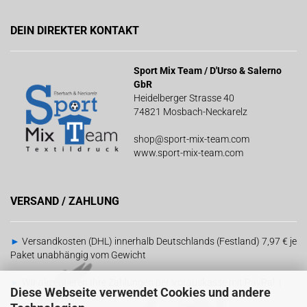
DEIN DIREKTER KONTAKT
Sport Mix Team / D'Urso & Salerno
GbR
Heidelberger Strasse 40
74821 Mosbach-Neckarelz
shop@sport-mix-team.com
www.sport-mix-team.com
VERSAND / ZAHLUNG
►
Versandkosten (DHL) innerhalb Deutschlands (Festland) 7,97 € je
Paket unabhängig vom Gewicht
►
Wir akzeptieren Ihre Zahlungen per Vorauskasse mit PayPal |
Diese Webseite verwendet Cookies und andere
Barzahlung bei Abholung