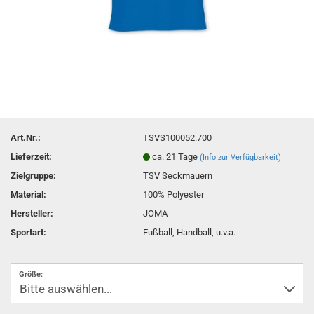
Art.Nr.:
TSVS100052.700
Lieferzeit:
ca. 21 Tage
(Info zur Verfügbarkeit)
Zielgruppe:
TSV Seckmauern
Material:
100% Polyester
Hersteller:
JOMA
Sportart:
Fußball, Handball, u.v.a.
Größe: