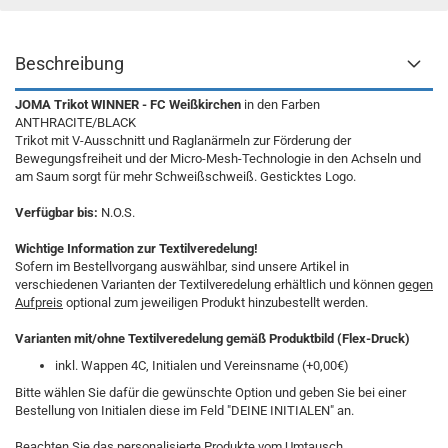
Beschreibung
JOMA Trikot WINNER - FC Weißkirchen
in den Farben
ANTHRACITE/BLACK
Trikot mit V-Ausschnitt und Raglanärmeln zur Förderung der
Bewegungsfreiheit und der Micro-Mesh-Technologie in den Achseln und
am Saum sorgt für mehr Schweißschweiß. Gesticktes Logo.
Verfügbar bis:
N.O.S.
Wichtige Information zur Textilveredelung!
Sofern im Bestellvorgang auswählbar, sind unsere Artikel in
verschiedenen Varianten der Textilveredelung erhältlich und können
gegen
Aufpreis
optional zum jeweiligen Produkt hinzubestellt werden.
Varianten mit/ohne Textilveredelung gemäß Produktbild (Flex-Druck)
inkl. Wappen 4C, Initialen und Vereinsname (+0,00€)
Bitte wählen Sie dafür die gewünschte Option und geben Sie bei einer
Bestellung von Initialen diese im Feld "DEINE INITIALEN" an.
Beachten Sie das personalisierte Produkte vom Umtausch