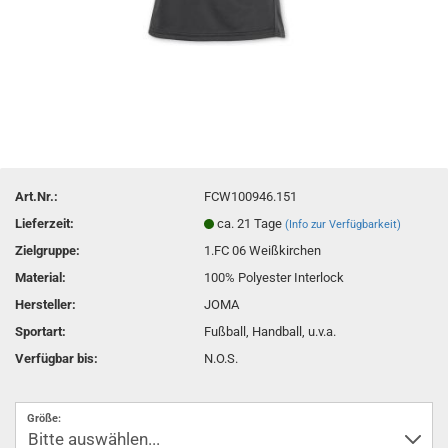
Art.Nr.:
FCW100946.151
Lieferzeit:
ca. 21 Tage
(Info zur Verfügbarkeit)
Zielgruppe:
1.FC 06 Weißkirchen
Material:
100% Polyester Interlock
Hersteller:
JOMA
Sportart:
Fußball, Handball, u.v.a.
Verfügbar bis:
N.O.S.
Größe: