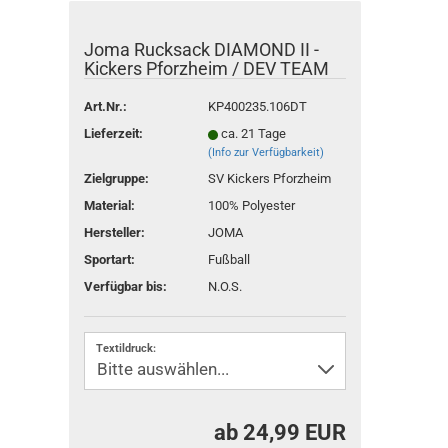
Joma Rucksack DIAMOND II -
Kickers Pforzheim / DEV TEAM
Art.Nr.:
KP400235.106DT
Lieferzeit:
ca. 21 Tage
(Info zur Verfügbarkeit)
Zielgruppe:
SV Kickers Pforzheim
Material:
100% Polyester
Hersteller:
JOMA
Sportart:
Fußball
Verfügbar bis:
N.O.S.
Textildruck:
ab 24,99 EUR