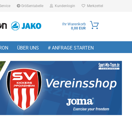
Service
Größentabelle
Kundenlogin
Merkzettel
Ihr Warenkorb
0,00 EUR
ail
RON
ÜBER UNS
# ANFRAGE STARTEN
sswort
 erstellen
wort vergessen?