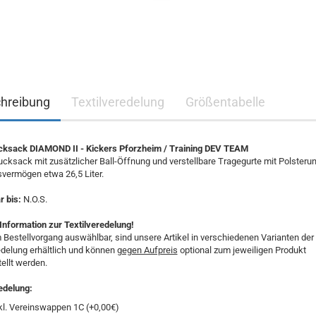
hreibung
Textilveredelung
Größentabelle
ksack DIAMOND II - Kickers Pforzheim / Training DEV TEAM
cksack mit zusätzlicher Ball-Öffnung und verstellbare Tragegurte mit Polsterun
vermögen etwa 26,5 Liter.
 bis:
N.O.S.
Information zur Textilveredelung!
 Bestellvorgang auswählbar, sind unsere Artikel in verschiedenen Varianten der
edelung erhältlich und können
gegen Aufpreis
optional zum jeweiligen Produkt
ellt werden.
edelung:
kl. Vereinswappen 1C (+0,00€)