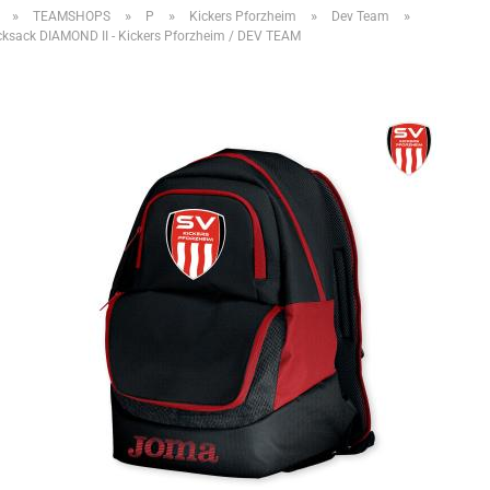
»
»
»
»
»
TEAMSHOPS
P
Kickers Pforzheim
Dev Team
ksack DIAMOND II - Kickers Pforzheim / DEV TEAM