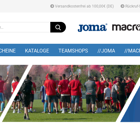
Versandkostenfrei ab 100,00€ (DE)
Rückruf-
Suche...
E-M
CHEINE
KATALOGE
TEAMSHOPS
//JOMA
//MAC
Pa
Konto
Pass