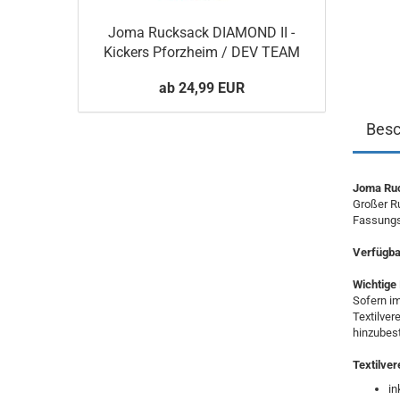
Joma Rucksack DIAMOND II -
Kickers Pforzheim / DEV TEAM
ab 24,99 EUR
Besc
Joma Ruc
Großer Ru
Fassungs
Verfügbar
Wichtige 
Sofern im
Textilver
hinzubest
Textilver
in