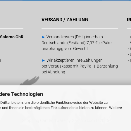
VERSAND / ZAHLUNG
R
& Salerno GbR
►
Versandkosten (DHL) innerhalb
-
Deutschlands (Festland) 7,97 € je Paket
-
unabhängig vom Gewicht
-
-
m
►
Wir akzeptieren Ihre Zahlungen
-
per Vorauskasse mit PayPal | Barzahlung
bei Abholung
dere Technologien
rittanbietern, um die ordentliche Funktionsweise der Website zu
n und Ihnen ein bestmögliches Einkaufserlebnis bieten zu können. Weitere
Shopping Cart Software
by Gambio.com © 2026