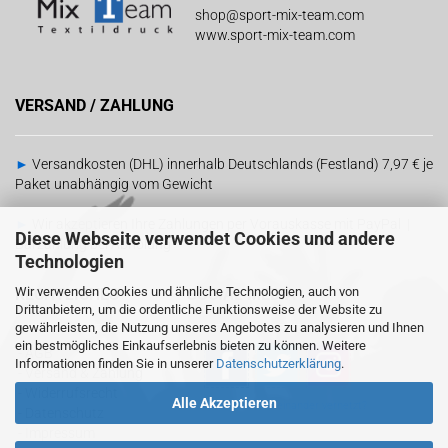
shop@sport-mix-team.com
www.sport-mix-team.com
VERSAND / ZAHLUNG
►
Versandkosten (DHL) innerhalb Deutschlands (Festland) 7,97 € je
Paket unabhängig vom Gewicht
►
Wir akzeptieren Ihre Zahlungen per Vorauskasse mit PayPal |
Diese Webseite verwendet Cookies und andere
Barzahlung bei Abholung
Technologien
Wir verwenden Cookies und ähnliche Technologien, auch von
RECHTLICHES
SOCIAL MEDIA
Drittanbietern, um die ordentliche Funktionsweise der Website zu
gewährleisten, die Nutzung unseres Angebotes zu analysieren und Ihnen
ein bestmögliches Einkaufserlebnis bieten zu können. Weitere
-
AGB
Informationen finden Sie in unserer
Datenschutzerklärung
.
-
Versand & Zahlung
-
Widerrufsrecht
Alle Akzeptieren
Sind wir schon
miteinander vernetzt?
-
Datenschutz
-
Impressum