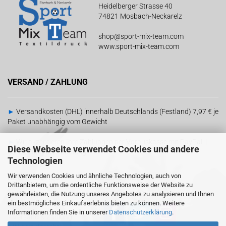
Heidelberger Strasse 40
74821 Mosbach-Neckarelz
shop@sport-mix-team.com
www.sport-mix-team.com
VERSAND / ZAHLUNG
►
Versandkosten (DHL) innerhalb Deutschlands (Festland) 7,97 € je
Paket unabhängig vom Gewicht
►
Wir akzeptieren Ihre Zahlungen per Vorauskasse mit PayPal |
Diese Webseite verwendet Cookies und andere
Barzahlung bei Abholung
Technologien
Wir verwenden Cookies und ähnliche Technologien, auch von
RECHTLICHES
SOCIAL MEDIA
Drittanbietern, um die ordentliche Funktionsweise der Website zu
gewährleisten, die Nutzung unseres Angebotes zu analysieren und Ihnen
ein bestmögliches Einkaufserlebnis bieten zu können. Weitere
-
AGB
Informationen finden Sie in unserer
Datenschutzerklärung
.
-
Versand & Zahlung