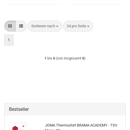
Sortieren nach
pro Seite
Sortieren nach
24 pro Seite
1
1
bis
6
(von insgesamt
6
)
Bestseller
JOMA Thermoshirt BRAMA ACADEMY - TSV