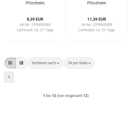
Pforzheim
Pforzheim
8,39 EUR
11,39 EUR
Art.Nr.: CFR400360
Art.Nr.: CFR400393
Lieferzeit:
ca. 21 Tage
Lieferzeit:
ca. 21 Tage
Sortieren nach
pro Seite
Sortieren nach
24 pro Seite
1
1
bis
12
(von insgesamt
12
)