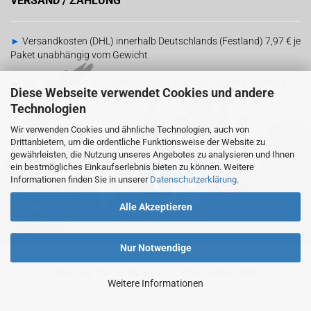
VERSAND / ZAHLUNG
►
Versandkosten (DHL) innerhalb Deutschlands (Festland) 7,97 € je
Paket unabhängig vom Gewicht
►
Wir akzeptieren Ihre Zahlungen per Vorauskasse mit PayPal |
Diese Webseite verwendet Cookies und andere
Barzahlung bei Abholung
Technologien
Wir verwenden Cookies und ähnliche Technologien, auch von
RECHTLICHES
SOCIAL MEDIA
Drittanbietern, um die ordentliche Funktionsweise der Website zu
gewährleisten, die Nutzung unseres Angebotes zu analysieren und Ihnen
ein bestmögliches Einkaufserlebnis bieten zu können. Weitere
-
AGB
Informationen finden Sie in unserer
Datenschutzerklärung
.
-
Versand & Zahlung
-
Widerrufsrecht
Alle Akzeptieren
Sind wir schon
miteinander vernetzt?
-
Datenschutz
-
Impressum
Nur Notwendige
Shopping Cart Software
by Gambio.com © 2026
Weitere Informationen