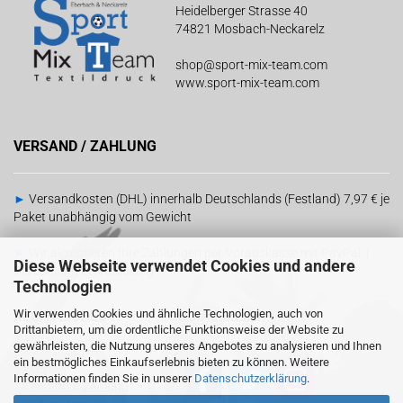
Heidelberger Strasse 40
74821 Mosbach-Neckarelz
shop@sport-mix-team.com
www.sport-mix-team.com
VERSAND / ZAHLUNG
►
Versandkosten (DHL) innerhalb Deutschlands (Festland) 7,97 € je
Paket unabhängig vom Gewicht
►
Wir akzeptieren Ihre Zahlungen per Vorauskasse mit PayPal |
Diese Webseite verwendet Cookies und andere
Barzahlung bei Abholung
Technologien
Wir verwenden Cookies und ähnliche Technologien, auch von
RECHTLICHES
SOCIAL MEDIA
Drittanbietern, um die ordentliche Funktionsweise der Website zu
gewährleisten, die Nutzung unseres Angebotes zu analysieren und Ihnen
ein bestmögliches Einkaufserlebnis bieten zu können. Weitere
-
AGB
Informationen finden Sie in unserer
Datenschutzerklärung
.
-
Versand & Zahlung