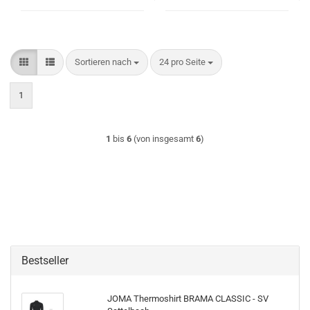
Sortieren nach
pro Seite
Sortieren nach
24 pro Seite
1
1
bis
6
(von insgesamt
6
)
Bestseller
JOMA Thermoshirt BRAMA CLASSIC - SV