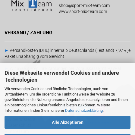
shop@sport-mix-team.com
www.sport-mix-team.com
VERSAND / ZAHLUNG
►
Versandkosten (DHL) innerhalb Deutschlands (Festland) 7,97 € je
Paket unabhängig vom Gewicht
►
Wir akzeptieren Ihre Zahlungen per Vorauskasse mit PayPal |
Diese Webseite verwendet Cookies und andere
Barzahlung bei Abholung
Technologien
Wir verwenden Cookies und ähnliche Technologien, auch von
RECHTLICHES
SOCIAL MEDIA
Drittanbietern, um die ordentliche Funktionsweise der Website zu
gewährleisten, die Nutzung unseres Angebotes zu analysieren und Ihnen
ein bestmögliches Einkaufserlebnis bieten zu können. Weitere
-
AGB
Informationen finden Sie in unserer
Datenschutzerklärung
.
-
Versand & Zahlung
-
Widerrufsrecht
Alle Akzeptieren
Sind wir schon
miteinander vernetzt?
-
Datenschutz
-
Impressum