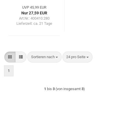
UVP 45,99 EUR
Nur 27,59 EUR
Art.Nr.: 400410.280
Lieferzeit:
ca. 21 Tage
Sortieren nach
pro Seite
Sortieren nach
24 pro Seite
1
1
bis
3
(von insgesamt
3
)