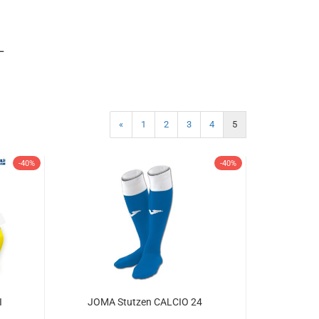
L
«
1
2
3
4
5
-40%
-40%
I
JOMA Stutzen CALCIO 24