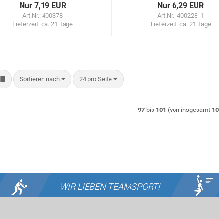
Nur 7,19 EUR
Nur 6,29 EUR
Art.Nr.: 400378
Art.Nr.: 400228_1
Lieferzeit:
ca. 21 Tage
Lieferzeit:
ca. 21 Tage
Sortieren nach
pro Seite
Sortieren nach
24 pro Seite
97
bis
101
(von insgesamt
10
WIR LIEBEN
TEAMSPORT!