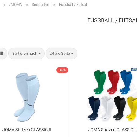
»
»
»
//JOMA
Sportarten
Fussball / Futsal
FUSSBALL / FUTSA
Sortieren nach
pro Seite
Sortieren nach
24 pro Seite
-40%
JOMA Stutzen CLASSIC II
JOMA Stutzen CLASSIC II