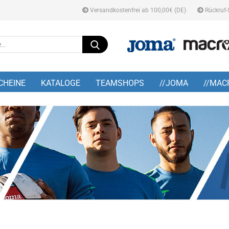
Versandkostenfrei ab 100,00€ (DE)
Rückruf-
Suche...
E-M
CHEINE
KATALOGE
TEAMSHOPS
//JOMA
//MAC
Pa
Konto
Pass