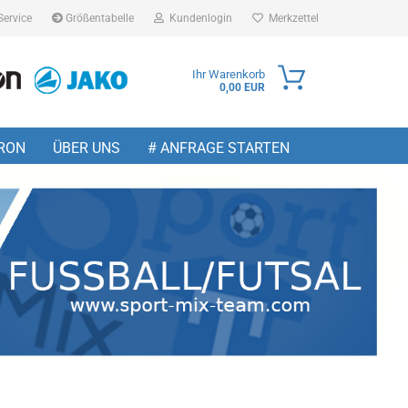
Service
Größentabelle
Kundenlogin
Merkzettel
Ihr Warenkorb
0,00 EUR
ail
RON
ÜBER UNS
# ANFRAGE STARTEN
sswort
 erstellen
wort vergessen?