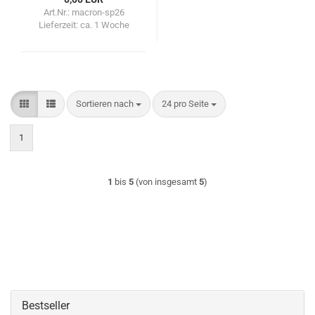
Art.Nr.: macron-sp26
Lieferzeit:
ca. 1 Woche
Sortieren nach
pro Seite
Sortieren nach
24 pro Seite
1
1
bis
5
(von insgesamt
5
)
Bestseller