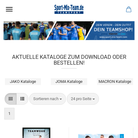
AKTUELLE KATALOGE ZUM DOWNLOAD ODER
BESTELLEN!
JAKO Kataloge
JOMA Kataloge
MACRON Kataloge
Sortieren nach
pro Seite
Sortieren nach
24 pro Seite
1