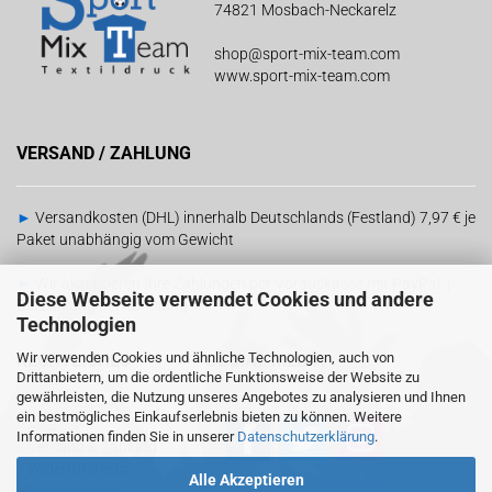
74821 Mosbach-Neckarelz
shop@sport-mix-team.com
www.sport-mix-team.com
VERSAND / ZAHLUNG
►
Versandkosten (DHL) innerhalb Deutschlands (Festland) 7,97 € je
Paket unabhängig vom Gewicht
►
Wir akzeptieren Ihre Zahlungen per Vorauskasse mit PayPal |
Diese Webseite verwendet Cookies und andere
Barzahlung bei Abholung
Technologien
Wir verwenden Cookies und ähnliche Technologien, auch von
RECHTLICHES
SOCIAL MEDIA
Drittanbietern, um die ordentliche Funktionsweise der Website zu
gewährleisten, die Nutzung unseres Angebotes zu analysieren und Ihnen
ein bestmögliches Einkaufserlebnis bieten zu können. Weitere
-
AGB
Informationen finden Sie in unserer
Datenschutzerklärung
.
-
Versand & Zahlung
-
Widerrufsrecht
Alle Akzeptieren
Sind wir schon
miteinander vernetzt?
-
Datenschutz