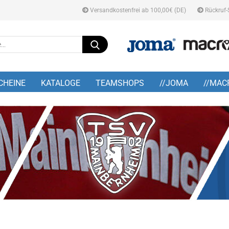
Versandkostenfrei ab 100,00€ (DE)
Rückruf-
Suche...
E-M
CHEINE
KATALOGE
TEAMSHOPS
//JOMA
//MAC
Pa
Konto
Pass