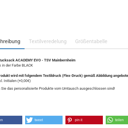
hreibung
Textilveredelung
Größentabelle
Rucksack ACADEMY EVO - TSV Mainbernheim
 in der Farbe BLACK
rodukt wird mit folgendem Textildruck (Flex-Druck) gemäß Abbildung angebot
kl. Initialen (+0,00€)
 Sie das personalisierte Produkte vom Umtausch ausgeschlossen sind!
en
tweet
pin it
teilen