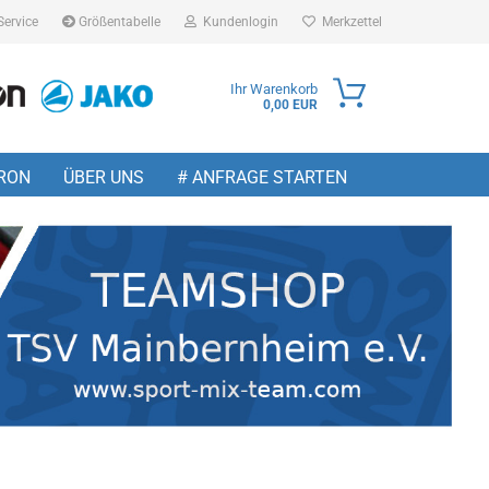
Service
Größentabelle
Kundenlogin
Merkzettel
Ihr Warenkorb
0,00 EUR
ail
RON
ÜBER UNS
# ANFRAGE STARTEN
sswort
 erstellen
wort vergessen?