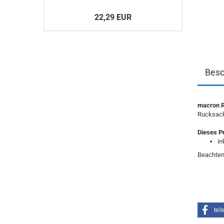
22,29 EUR
Besc
macron 
Rucksack
Dieses P
in
Beachten
teil