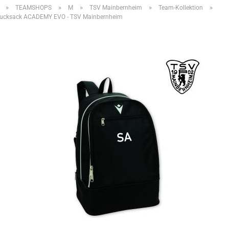
»
»
»
»
»
TEAMSHOPS
M
TSV Mainbernheim
Team-Kollektion
ucksack ACADEMY EVO - TSV Mainbernheim