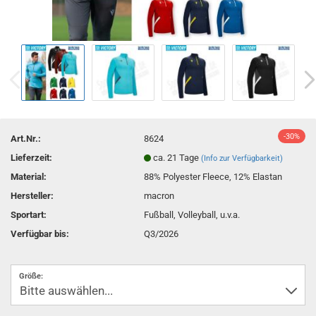
-30%
Art.Nr.:
8624
Lieferzeit:
ca. 21 Tage
(Info zur Verfügbarkeit)
Material:
88% Polyester Fleece, 12% Elastan
Hersteller:
macron
Sportart:
Fußball, Volleyball, u.v.a.
Verfügbar bis:
Q3/2026
Größe: