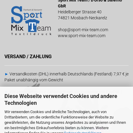
Sport Mix Team / D'Urso & Salerno
GbR
Heidelberger Strasse 40
74821 Mosbach-Neckarelz
shop@sport-mix-team.com
www.sport-mix-team.com
VERSAND / ZAHLUNG
►
Versandkosten (DHL) innerhalb Deutschlands (Festland) 7,97 € je
Paket unabhängig vom Gewicht
►
Wir akzeptieren Ihre Zahlungen per Vorauskasse mit PayPal |
Diese Webseite verwendet Cookies und andere
Barzahlung bei Abholung
Technologien
Wir verwenden Cookies und ähnliche Technologien, auch von
RECHTLICHES
SOCIAL MEDIA
Drittanbietern, um die ordentliche Funktionsweise der Website zu
gewährleisten, die Nutzung unseres Angebotes zu analysieren und Ihnen
ein bestmögliches Einkaufserlebnis bieten zu können. Weitere
-
AGB