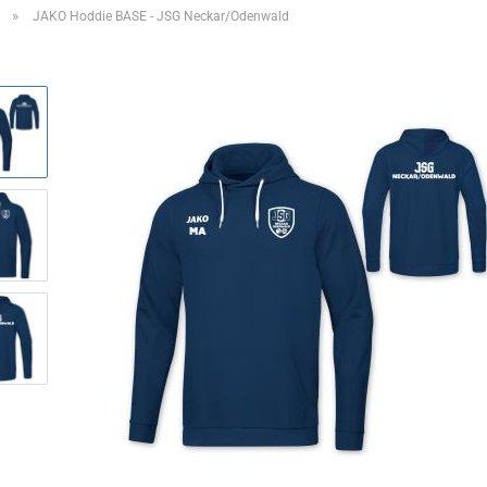
»
JAKO Hoddie BASE - JSG Neckar/Odenwald