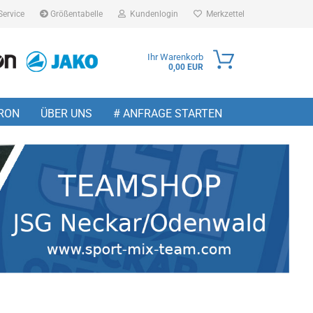
Service
Größentabelle
Kundenlogin
Merkzettel
Ihr Warenkorb
0,00 EUR
ail
RON
ÜBER UNS
# ANFRAGE STARTEN
sswort
 erstellen
wort vergessen?