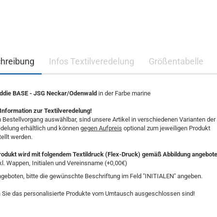
hreibung
Infos Textilveredelung
Größentabelle
ddie BASE - JSG Neckar/Odenwald
in der Farbe marine
Information zur Textilveredelung!
 Bestellvorgang auswählbar, sind unsere Artikel in verschiedenen Varianten der
edelung erhältlich und können
gegen Aufpreis
optional zum jeweiligen Produkt
ellt werden.
rodukt wird mit folgendem Textildruck (Flex-Druck) gemäß Abbildung angebot
kl. Wappen, Initialen und Vereinsname (+0,00€)
geboten, bitte die gewünschte Beschriftung im Feld "INITIALEN" angeben.
 Sie das personalisierte Produkte vom Umtausch ausgeschlossen sind!