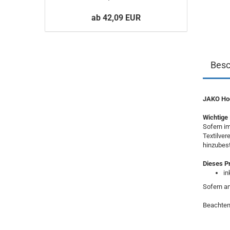
ab 42,09 EUR
Besc
JAKO Ho
Wichtige 
Sofern im
Textilver
hinzubest
Dieses P
in
Sofern an
Beachten