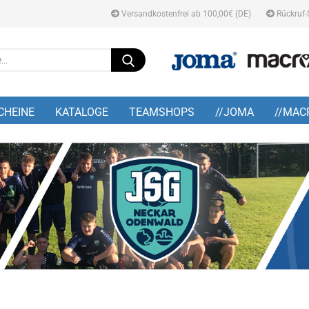
Versandkostenfrei ab 100,00€ (DE)
Rückruf-
Suche...
E-M
CHEINE
KATALOGE
TEAMSHOPS
//JOMA
//MAC
Pa
Konto
Pass