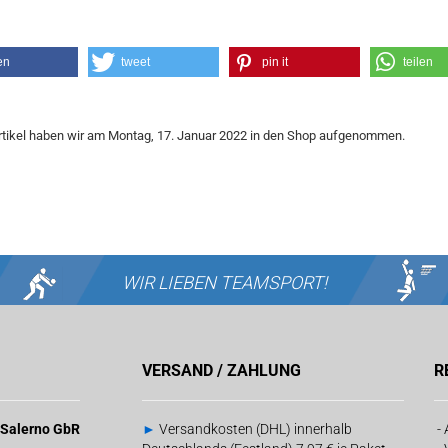
en
tweet
pin it
teilen
rtikel haben wir am Montag, 17. Januar 2022 in den Shop aufgenommen.
WIR LIEBEN
TEAMSPORT!
VERSAND / ZAHLUNG
R
& Salerno GbR
►
Versandkosten (DHL) innerhalb
-