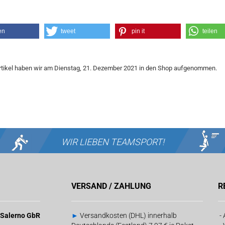
en
tweet
pin it
teilen
rtikel haben wir am Dienstag, 21. Dezember 2021 in den Shop aufgenommen.
WIR LIEBEN
TEAMSPORT!
VERSAND / ZAHLUNG
R
& Salerno GbR
►
Versandkosten (DHL) innerhalb
-