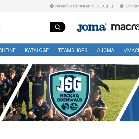
Versandkostenfrei ab 100,00€ (DE)
Rückruf-
Suche...
E-M
CHEINE
KATALOGE
TEAMSHOPS
//JOMA
//MAC
Pa
Konto
Pass