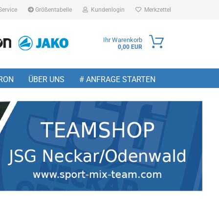
Service
Größentabelle
Kundenlogin
Merkzettel
Ihr Warenkorb
0,00 EUR
ail
RON
ÜBER UNS
# ANFRAGE STARTEN
sswort
 erstellen
wort vergessen?