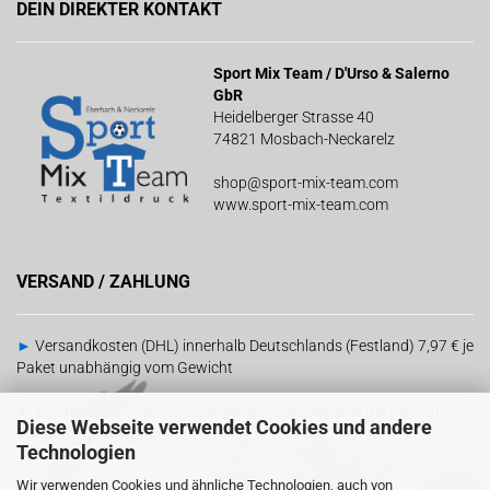
DEIN DIREKTER KONTAKT
Sport Mix Team / D'Urso & Salerno
GbR
Heidelberger Strasse 40
74821 Mosbach-Neckarelz
shop@sport-mix-team.com
www.sport-mix-team.com
VERSAND / ZAHLUNG
►
Versandkosten (DHL) innerhalb Deutschlands (Festland) 7,97 € je
Paket unabhängig vom Gewicht
►
Wir akzeptieren Ihre Zahlungen per Vorauskasse mit PayPal |
Diese Webseite verwendet Cookies und andere
Barzahlung bei Abholung
Technologien
Wir verwenden Cookies und ähnliche Technologien, auch von
RECHTLICHES
SOCIAL MEDIA