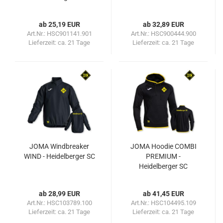
ab 25,19 EUR
ab 32,89 EUR
Art.Nr.: HSC901141.901
Art.Nr.: HSC900444.900
Lieferzeit:
ca. 21 Tage
Lieferzeit:
ca. 21 Tage
JOMA Windbreaker
JOMA Hoodie COMBI
WIND - Heidelberger SC
PREMIUM -
Heidelberger SC
ab 28,99 EUR
ab 41,45 EUR
Art.Nr.: HSC103789.100
Art.Nr.: HSC104495.109
Lieferzeit:
ca. 21 Tage
Lieferzeit:
ca. 21 Tage