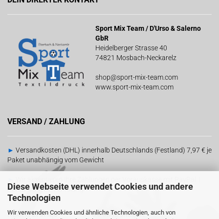
Sport Mix Team / D'Urso & Salerno
GbR
Heidelberger Strasse 40
74821 Mosbach-Neckarelz
shop@sport-mix-team.com
www.sport-mix-team.com
VERSAND / ZAHLUNG
►
Versandkosten (DHL) innerhalb Deutschlands (Festland) 7,97 € je
Paket unabhängig vom Gewicht
►
Wir akzeptieren Ihre Zahlungen per Vorauskasse mit PayPal |
Diese Webseite verwendet Cookies und andere
Barzahlung bei Abholung
Technologien
Wir verwenden Cookies und ähnliche Technologien, auch von
RECHTLICHES
SOCIAL MEDIA