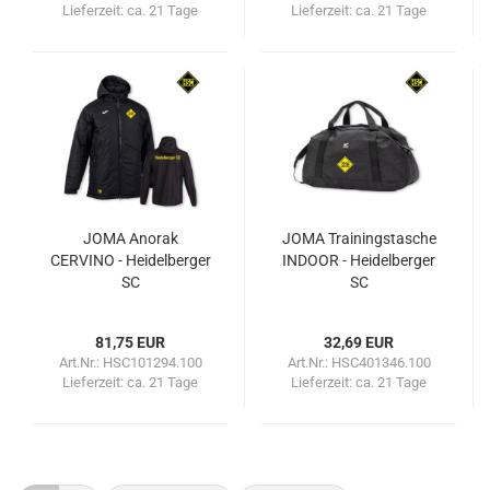
Lieferzeit:
ca. 21 Tage
Lieferzeit:
ca. 21 Tage
JOMA Anorak
JOMA Trainingstasche
CERVINO - Heidelberger
INDOOR - Heidelberger
SC
SC
81,75 EUR
32,69 EUR
Art.Nr.: HSC101294.100
Art.Nr.: HSC401346.100
Lieferzeit:
ca. 21 Tage
Lieferzeit:
ca. 21 Tage