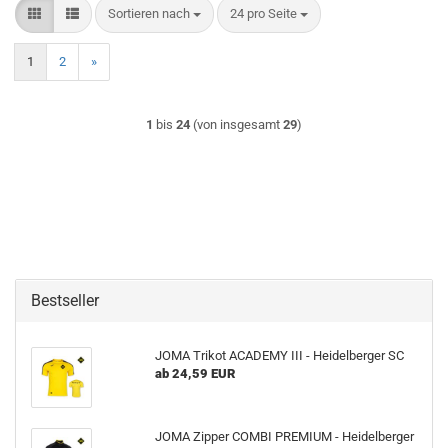
Sortieren nach
pro Seite
Sortieren nach
24 pro Seite
1
2
»
1
bis
24
(von insgesamt
29
)
Bestseller
JOMA Trikot ACADEMY III - Heidelberger SC
ab 24,59 EUR
JOMA Zipper COMBI PREMIUM - Heidelberger