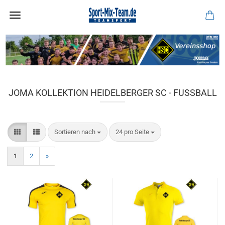
JOMA KOLLEKTION HEIDELBERGER SC - FUSSBALL
Sortieren nach
pro Seite
Sortieren nach
24 pro Seite
1
2
»