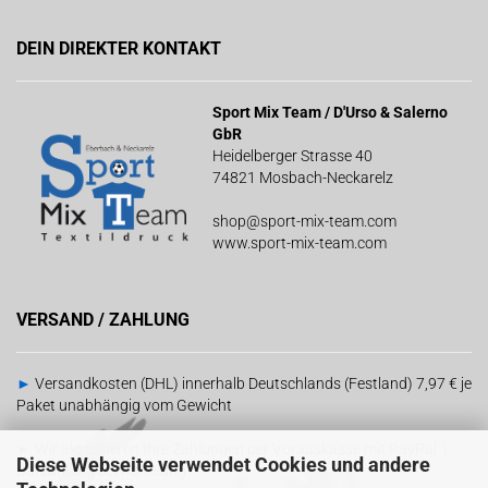
DEIN DIREKTER KONTAKT
Sport Mix Team / D'Urso & Salerno
GbR
Heidelberger Strasse 40
74821 Mosbach-Neckarelz
shop@sport-mix-team.com
www.sport-mix-team.com
VERSAND / ZAHLUNG
►
Versandkosten (DHL) innerhalb Deutschlands (Festland) 7,97 € je
Paket unabhängig vom Gewicht
►
Wir akzeptieren Ihre Zahlungen per Vorauskasse mit PayPal |
Diese Webseite verwendet Cookies und andere
Barzahlung bei Abholung