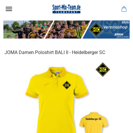
JOMA Damen Poloshirt BALI II - Heidelberger SC