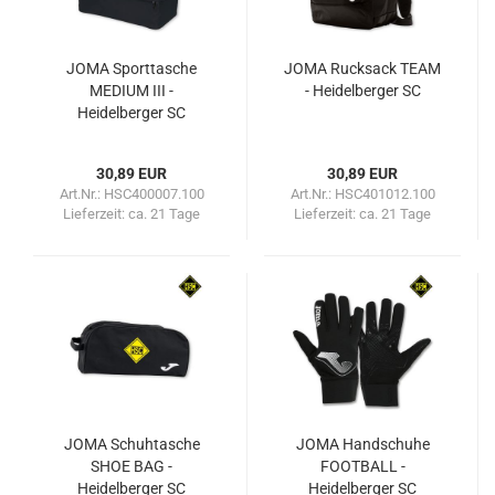
JOMA Sporttasche
JOMA Rucksack TEAM
MEDIUM III -
- Heidelberger SC
Heidelberger SC
30,89 EUR
30,89 EUR
Art.Nr.: HSC400007.100
Art.Nr.: HSC401012.100
Lieferzeit:
ca. 21 Tage
Lieferzeit:
ca. 21 Tage
JOMA Schuhtasche
JOMA Handschuhe
SHOE BAG -
FOOTBALL -
Heidelberger SC
Heidelberger SC