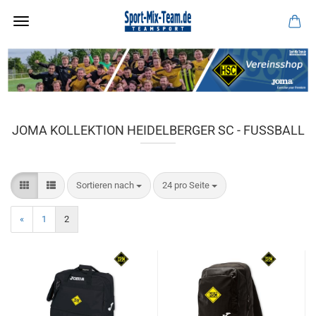
JOMA KOLLEKTION HEIDELBERGER SC - FUSSBALL
Sortieren nach
pro Seite
Sortieren nach
24 pro Seite
«
1
2