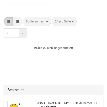
Sortieren nach
pro Seite
Sortieren nach
24 pro Seite
«
1
2
25
bis
29
(von insgesamt
29
)
Bestseller
JOMA Trikot ACADEMY III - Heidelberger SC