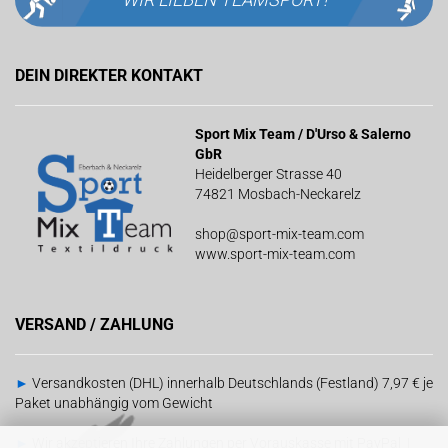
DEIN DIREKTER KONTAKT
Sport Mix Team / D'Urso & Salerno
GbR
Heidelberger Strasse 40
74821 Mosbach-Neckarelz
shop@sport-mix-team.com
www.sport-mix-team.com
VERSAND / ZAHLUNG
►
Versandkosten (DHL) innerhalb Deutschlands (Festland) 7,97 € je
Paket unabhängig vom Gewicht
►
Wir akzeptieren Ihre Zahlungen per Vorauskasse mit PayPal |