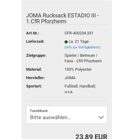
JOMA Rucksack ESTADIO III -
1.CfR Pforzheim
Art.Nr.:
CFR-400234.331
Lieferzeit:
ca. 21 Tage
(Info zur Verfügbarkeit)
Zielgruppe:
Spieler / Betreuer /
Fans - CfR Pforzheim
Material:
100% Polyester
Hersteller:
JOMA
Sportart:
Fußball, Handball,
u.v.a.
Textildruck:
23,89 EUR