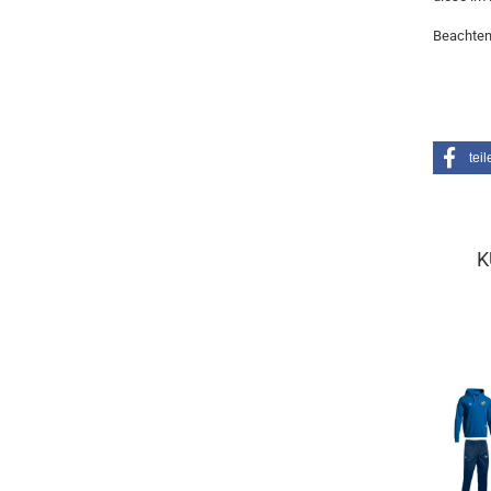
Beachten
teil
K