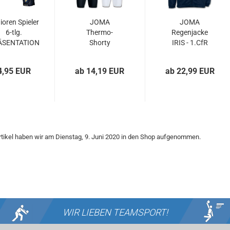
ioren Spieler
JOMA
JOMA
6-tlg.
Thermo-
Regenjacke
ÄSENTATION
Shorty
IRIS - 1.CfR
- 1.CfR...
BRAMA
Pforzheim...
ACADEMY -
4,95 EUR
ab 14,19 EUR
ab 22,99 EUR
1.CfR...
tikel haben wir am Dienstag, 9. Juni 2020 in den Shop aufgenommen.
WIR LIEBEN
TEAMSPORT!