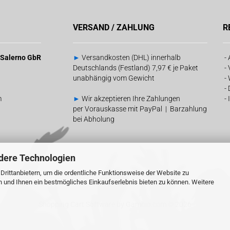
VERSAND / ZAHLUNG
R
& Salerno GbR
►
Versandkosten (DHL) innerhalb
-
Deutschlands (Festland) 7,97 € je Paket
-
unabhängig vom Gewicht
-
-
m
►
Wir akzeptieren Ihre Zahlungen
-
per Vorauskasse mit PayPal | Barzahlung
bei Abholung
dere Technologien
rittanbietern, um die ordentliche Funktionsweise der Website zu
n und Ihnen ein bestmögliches Einkaufserlebnis bieten zu können. Weitere
Shopping Cart Software
by Gambio.com © 2026