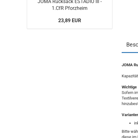
JOMA Rucksack ESTADIO III -
1.CfR Pforzheim
23,89 EUR
Besc
JOMA Ruc
Kapazität
Wichtige 
Sofern im
Textilver
hinzubest
Variante
in
Bitte wäh
diese im 