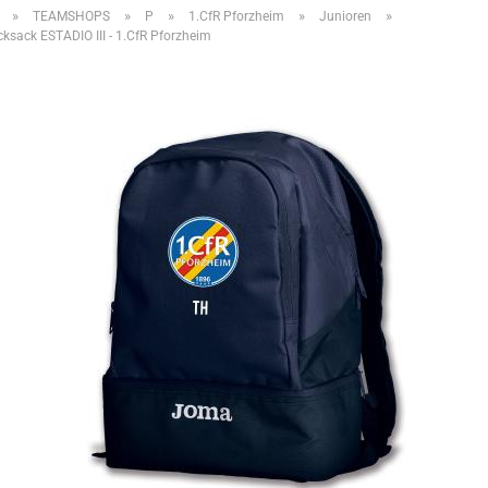
»
»
»
»
»
TEAMSHOPS
P
1.CfR Pforzheim
Junioren
sack ESTADIO III - 1.CfR Pforzheim