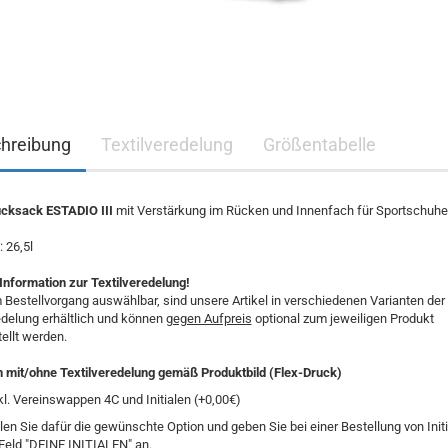
hreibung
Textilveredelung
Größentabelle
ksack ESTADIO III
mit Verstärkung im Rücken und Innenfach für Sportschuhe
: 26,5l
Information zur Textilveredelung!
 Bestellvorgang auswählbar, sind unsere Artikel in verschiedenen Varianten der
edelung erhältlich und können
gegen Aufpreis
optional zum jeweiligen Produkt
ellt werden.
n mit/ohne Textilveredelung gemäß Produktbild (Flex-Druck)
kl. Vereinswappen 4C und Initialen (+0,00€)
len Sie dafür die gewünschte Option und geben Sie bei einer Bestellung von Init
Feld "DEINE INITIALEN" an.