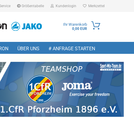
Service
Größentabelle
Kundenlogin
Merkzettel
Ihr Warenkorb
0,00 EUR
ail
RON
ÜBER UNS
# ANFRAGE STARTEN
sswort
 erstellen
wort vergessen?