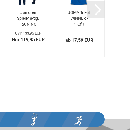
Junioren
JOMA Trikot
JOMA 
Spieler 8-tlg.
WINNER -
WIN
TRAINING -
1.CfR
1.
1.CfR...
Pforzheim /
Pforz
UVP 133,95 EUR
Spieler...
Spie
Nur 119,95 EUR
ab 17,59 EUR
ab 18