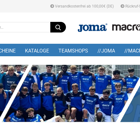
Versandkostenfrei ab 100,00€ (DE)
Rückruf-
Suche...
E-M
CHEINE
KATALOGE
TEAMSHOPS
//JOMA
//MAC
Pa
Konto
Pass