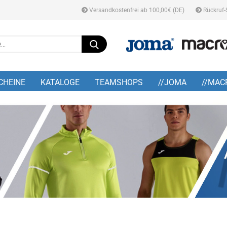
Versandkostenfrei ab 100,00€ (DE)
Rückruf-
Suche...
E-M
CHEINE
KATALOGE
TEAMSHOPS
//JOMA
//MAC
Pa
Konto
Pass