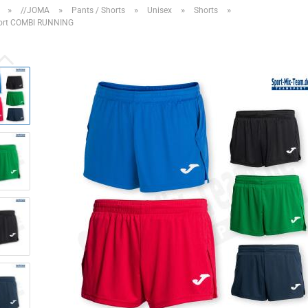
»
»
»
»
»
//JOMA
Pants / Shorts
Unisex
Shorts
rt COMBI RUNNING