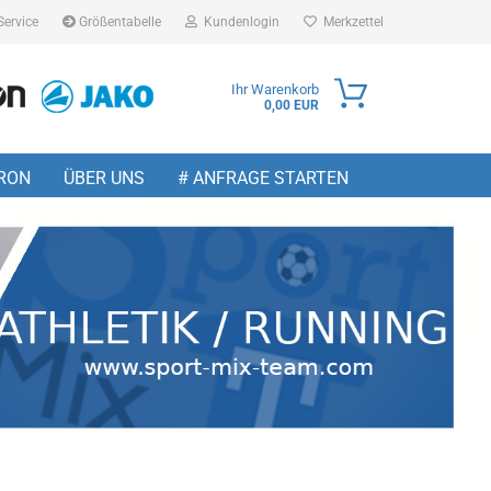
Service
Größentabelle
Kundenlogin
Merkzettel
Ihr Warenkorb
0,00 EUR
ail
RON
ÜBER UNS
# ANFRAGE STARTEN
sswort
 erstellen
wort vergessen?