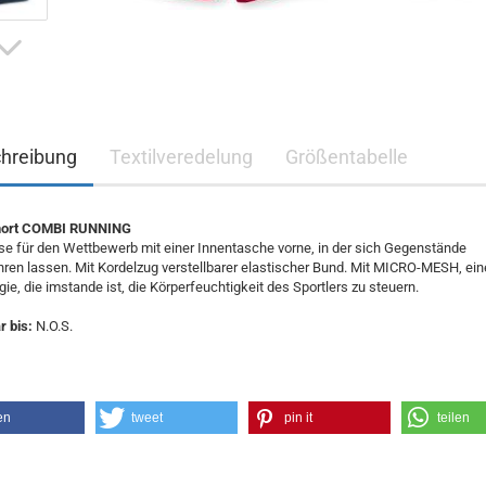
hreibung
Textilveredelung
Größentabelle
ort COMBI RUNNING
e für den Wettbewerb mit einer Innentasche vorne, in der sich Gegenstände
en lassen. Mit Kordelzug verstellbarer elastischer Bund. Mit MICRO-MESH, ein
ie, die imstande ist, die Körperfeuchtigkeit des Sportlers zu steuern.
 bis:
N.O.S.
en
tweet
pin it
teilen