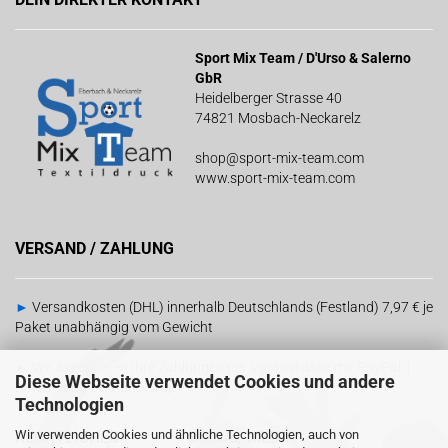
Sport Mix Team / D'Urso & Salerno
GbR
Heidelberger Strasse 40
74821 Mosbach-Neckarelz
shop@sport-mix-team.com
www.sport-mix-team.com
VERSAND / ZAHLUNG
►
Versandkosten (DHL) innerhalb Deutschlands (Festland) 7,97 € je
Paket unabhängig vom Gewicht
►
Wir akzeptieren Ihre Zahlungen per Vorauskasse mit PayPal |
Diese Webseite verwendet Cookies und andere
Barzahlung bei Abholung
Technologien
Wir verwenden Cookies und ähnliche Technologien, auch von
RECHTLICHES
SOCIAL MEDIA