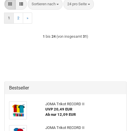
Sortieren nach
pro Seite
Sortieren nach
24 pro Seite
1
2
»
1
bis
24
(von insgesamt
31
)
Bestseller
JOMA Trikot RECORD II
UVP 20,49 EUR
Ab nur 12,09 EUR
JOMA Trikot RECORD II